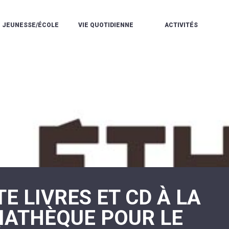
JEUNESSE/ÉCOLE
VIE QUOTIDIENNE
ACTIVITÉS
L'ACCUEIL
ESPACE
L
LA
DE
DE
V
MÉDIATHÈQUE
LOISIRS
VIE
V
L'ÉCOLE
SOCIALE
LE
V
COMMUNAUTAIRE
PÉRISCOLAIRE
QUELQUES
E
DE
/
RÈGLES
D
MUSIQUE
LES
DE
L
L'ÉCOLE
MERCREDIS
VIE
R
COMMUNAUTAIRE
RÉCRÉATIFS
DE
ENVIRONNEMENT
L
LE
DANSE
C
RESTAURANT
L'EAU
LA
P
SCOLAIRE
ET
PISCINE
C
LES
L'ASSAINISSEMENT
COMMUNAUTAIRE
C
ÉCOLES
T
LA
/
E
ASSOCIATIONS
RÉSIDENCE
LE
C
AUTONOMIE
COLLÈGE
L
ESPACE
LE
E LIVRES ET CD À LA
H
JEUNES
CCAS
F
11
LA
V
-
IATHÈQUE POUR LE
POLICE
À
18
MUNICIPALE
L
ANS
S
:
SÉCURITÉ