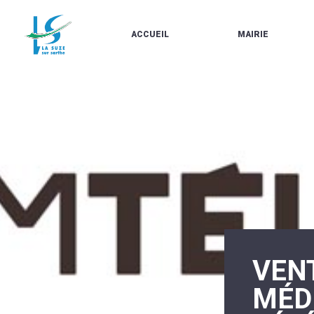
ACCUEIL
MAIRIE
LE
LES
MARCHÉ
ÉLUS
À
CONTACTS
PROPOS
/
DE
HORAIRES
LA
URBANISME/PLU
SUZE
EN
BULLETINS
LIGNE
EN
CARTES
LIGNE
D'IDENTITÉ-
PASSEPORTS
AGENDA
LE
CMJ
LA
SUZE
RÉUNIONS
AU
DU
DÉBUT
CONSEIL
DU
MUNICIPAL
VENT
20ÈME
ARRÊTÉS
SIÈCLE
ET
MÉD
DÉCISIONS
DU
MAIRE