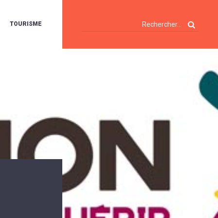
TOURISME
A
OIE
ERTE
ISITES
T
ÉCOUVERTES
ES
ANDONNÉES
E
AMPING
OUR
AMPING-
ARS
ENTES
T
ARAVANES
A
ALTE
LUVIALE
ENIR
A
UZE