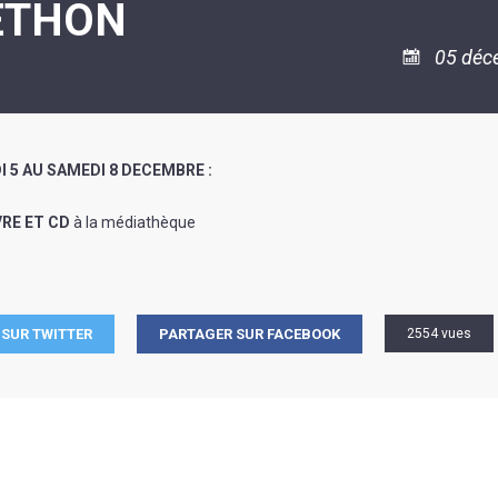
ÉTHON
ASSOCIATION
/
LA
RISQUES
COULÉE
MAJEURS
05 déc
DOUCE
SANTÉ/COMMERCES/ARTISANS
 5 AU SAMEDI 8 DECEMBRE :
VRE ET CD
à la médiathèque
SUR TWITTER
PARTAGER SUR FACEBOOK
2554 vues