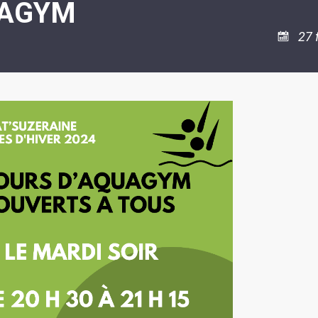
AGYM
ASSOCIATION
/
LA
RISQUES
COULÉE
MAJEURS
27 
DOUCE
SANTÉ/COMMERCES/ARTISANS