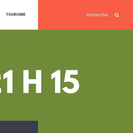
TOURISME
A
OIE
ERTE
ISITES
T
ÉCOUVERTES
ES
ANDONNÉES
E
AMPING
OUR
AMPING-
ARS
ENTES
T
ARAVANES
A
ALTE
LUVIALE
ENIR
A
UZE