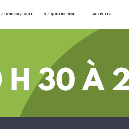
JEUNESSE/ÉCOLE
VIE QUOTIDIENNE
ACTIVITÉS
L'ACCUEIL
ESPACE
L
LA
DE
DE
V
MÉDIATHÈQUE
LOISIRS
VIE
V
L'ÉCOLE
SOCIALE
LE
V
COMMUNAUTAIRE
PÉRISCOLAIRE
QUELQUES
E
DE
/
RÈGLES
D
MUSIQUE
LES
DE
L
L'ÉCOLE
MERCREDIS
VIE
R
COMMUNAUTAIRE
RÉCRÉATIFS
DE
ENVIRONNEMENT
L
LE
DANSE
C
RESTAURANT
L'EAU
LA
P
SCOLAIRE
ET
PISCINE
C
LES
L'ASSAINISSEMENT
COMMUNAUTAIRE
C
ÉCOLES
T
LA
/
E
ASSOCIATIONS
RÉSIDENCE
LE
C
AUTONOMIE
COLLÈGE
L
ESPACE
LE
H
JEUNES
CCAS
F
11
LA
V
-
POLICE
À
18
MUNICIPALE
L
ANS
S
:
SÉCURITÉ