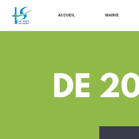
ACCUEIL
MAIRIE
LE
LES
MARCHÉ
ÉLUS
À
CONTACTS
PROPOS
/
DE
HORAIRES
LA
URBANISME/PLU
SUZE
EN
BULLETINS
LIGNE
EN
CARTES
LIGNE
D'IDENTITÉ-
PASSEPORTS
AGENDA
LE
CMJ
LA
SUZE
RÉUNIONS
AU
DU
DÉBUT
CONSEIL
DU
MUNICIPAL
20ÈME
ARRÊTÉS
SIÈCLE
ET
DÉCISIONS
DU
MAIRE