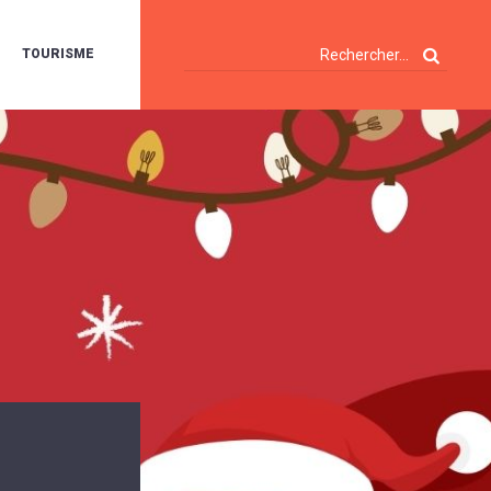
TOURISME
A
OIE
ERTE
ISITES
T
ÉCOUVERTES
ES
ANDONNÉES
E
AMPING
OUR
AMPING-
ARS
ENTES
T
ARAVANES
A
ALTE
LUVIALE
ENIR
A
UZE