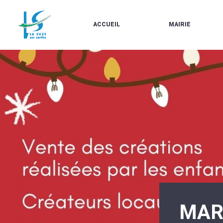
ACCUEIL
MAIRIE
LE
LES
MARCHÉ
ÉLUS
À
CONTACTS
PROPOS
/
DE
HORAIRES
LA
URBANISME/PLU
SUZE
EN
BULLETINS
LIGNE
EN
CARTES
LIGNE
D'IDENTITÉ-
PASSEPORTS
AGENDA
LE
CMJ
LA
SUZE
RÉUNIONS
AU
DU
DÉBUT
CONSEIL
DU
MUNICIPAL
20ÈME
ARRÊTÉS
SIÈCLE
ET
MAR
DÉCISIONS
DU
MAIRE