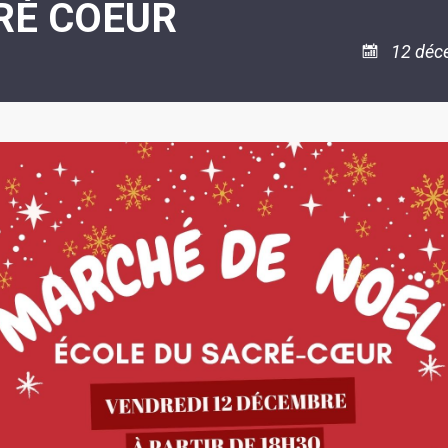
RÉ COEUR
ASSOCIATION
/
LA
RISQUES
COULÉE
MAJEURS
12 déc
DOUCE
SANTÉ/COMMERCES/ARTISANS