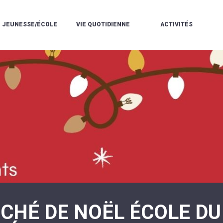
JEUNESSE/ÉCOLE
VIE QUOTIDIENNE
ACTIVITÉS
L'ACCUEIL
ESPACE
L
LA
DE
DE
V
MÉDIATHÈQUE
LOISIRS
VIE
V
L'ÉCOLE
SOCIALE
LE
V
COMMUNAUTAIRE
PÉRISCOLAIRE
QUELQUES
E
DE
/
RÈGLES
D
MUSIQUE
LES
DE
L
L'ÉCOLE
MERCREDIS
VIE
R
COMMUNAUTAIRE
RÉCRÉATIFS
DE
ENVIRONNEMENT
L
LE
DANSE
C
RESTAURANT
L'EAU
LA
P
SCOLAIRE
ET
PISCINE
C
LES
L'ASSAINISSEMENT
COMMUNAUTAIRE
C
ÉCOLES
T
LA
/
E
ASSOCIATIONS
RÉSIDENCE
LE
C
AUTONOMIE
COLLÈGE
L
ESPACE
LE
H
JEUNES
CCAS
F
11
LA
V
-
CHÉ DE NOËL ÉCOLE DU
POLICE
À
18
MUNICIPALE
L
ANS
S
:
SÉCURITÉ