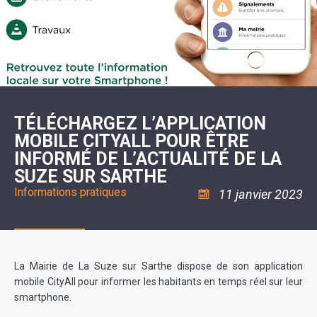
SCOLAIRE
20ÈME
RÉUNIONS
VOIE
DE
SIÈCLE
DU
LES
ENVIRONNEMENT
VERTE
MUSIQUE
CONSEIL
ÉCOLES
VISITES
L'ÉCOLE
MUNICIPAL
/
L'EAU
ET
COMMUNAUTAIRE
LE
ARRÊTÉS
ET
DÉCOUVERTES
DE
COLLÈGE
ET
L'ASSAINISSEMENT
DANSE
LES
DÉCISIONS
ESPACE
LA
LA
RANDONNÉES
DU
JEUNES
RÉSIDENCE
PISCINE
MAIRE
11
AUTONOMIE
LE
COMMUNAUTAIRE
-
LE
CAMPING
LE
18
MOT
POUR
ASSOCIATIONS
CCAS
ANS
DE
TÉLÉCHARGEZ L’APPLICATION
CAMPING-
:
LA
LA
CARS
ASSOCIATION
MOBILE CITYALL POUR ÊTRE
MINORITÉ
POLICE
TENTES
LA
MUNICIPALE
ET
INFORMÉ DE L’ACTUALITÉ DE LA
COULÉE
CARAVANES
SÉCURITÉ
DOUCE
/
LA
SUZE SUR SARTHE
RISQUES
HALTE
Informations pratiques
MAJEURS
FLUVIALE
11 janvier 2023
VENIR
SANTÉ/COMMERCES/ARTISANS
À
LA
SUZE
La Mairie de La Suze sur Sarthe dispose de son application
mobile CityAll pour informer les habitants en temps réel sur leur
smartphone.