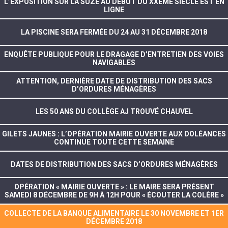
L’EXPOSITION SUR LA SUZE AU DÉBUT DU XXÈME SIÈCLE EST EN
LIGNE
LA PISCINE SERA FERMÉE DU 24 AU 31 DÉCEMBRE 2018
ENQUÊTE PUBLIQUE POUR LE DRAGAGE D’ENTRETIEN DES VOIES
NAVIGABLES
ATTENTION, DERNIÈRE DATE DE DISTRIBUTION DES SACS
D’ORDURES MÉNAGÈRES
LES 50 ANS DU COLLÈGE AJ TROUVÉ CHAUVEL
GILETS JAUNES : L’OPÉRATION MAIRIE OUVERTE AUX DOLÉANCES
CONTINUE TOUTE CETTE SEMAINE
DATES DE DISTRIBUTION DES SACS D’ORDURES MÉNAGÈRES
OPÉRATION « MAIRIE OUVERTE » : LE MAIRE SERA PRÉSENT
SAMEDI 8 DÉCEMBRE DE 9H À 12H POUR « ÉCOUTER LA COLÈRE »
COLLECTE DE LA BANQUE ALIMENTAIRE LE 30 NOVEMBRE ET 1ER
DÉCEMBRE 2018