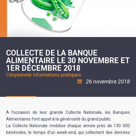
SCOLAIRE
20ÈME
RÉUNIONS
VOIE
DE
SIÈCLE
DU
LES
ENVIRONNEMENT
VERTE
MUSIQUE
CONSEIL
ÉCOLES
VISITES
L'ÉCOLE
MUNICIPAL
/
L'EAU
ET
COMMUNAUTAIRE
LE
ARRÊTÉS
ET
DÉCOUVERTES
DE
COLLÈGE
ET
L'ASSAINISSEMENT
DANSE
LES
DÉCISIONS
ESPACE
LA
LA
RANDONNÉES
DU
JEUNES
RÉSIDENCE
PISCINE
MAIRE
11
AUTONOMIE
LE
COMMUNAUTAIRE
-
LE
CAMPING
LE
18
MOT
POUR
ASSOCIATIONS
CCAS
ANS
DE
COLLECTE DE LA BANQUE
CAMPING-
:
LA
LA
CARS
ASSOCIATION
ALIMENTAIRE LE 30 NOVEMBRE ET
MINORITÉ
POLICE
TENTES
LA
MUNICIPALE
ET
1ER DÉCEMBRE 2018
COULÉE
CARAVANES
SÉCURITÉ
DOUCE
/
LA
Citoyenneté
Informations pratiques
RISQUES
HALTE
26 novembre 2018
MAJEURS
FLUVIALE
VENIR
SANTÉ/COMMERCES/ARTISANS
À
LA
SUZE
A l’occasion de leur grande Collecte Nationale, les Banques
Alimentaires font appel à la générosité du grand public.
La Collecte Nationale mobilise chaque année près de 130 000
bénévoles, le temps d’un week-end, qui collectent des denrées