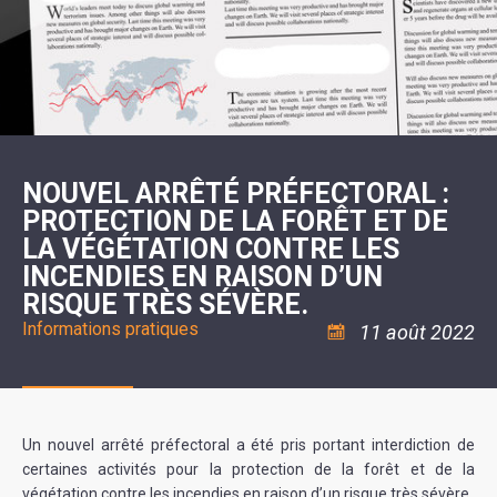
SCOLAIRE
20ÈME
RÉUNIONS
VOIE
DE
SIÈCLE
DU
LES
ENVIRONNEMENT
VERTE
MUSIQUE
CONSEIL
ÉCOLES
VISITES
L'ÉCOLE
MUNICIPAL
/
L'EAU
ET
COMMUNAUTAIRE
LE
ARRÊTÉS
ET
DÉCOUVERTES
DE
COLLÈGE
ET
L'ASSAINISSEMENT
DANSE
LES
DÉCISIONS
ESPACE
LA
LA
RANDONNÉES
DU
JEUNES
RÉSIDENCE
PISCINE
MAIRE
11
AUTONOMIE
LE
COMMUNAUTAIRE
-
LE
CAMPING
LE
18
MOT
POUR
ASSOCIATIONS
CCAS
ANS
DE
NOUVEL ARRÊTÉ PRÉFECTORAL :
CAMPING-
:
LA
LA
CARS
ASSOCIATION
PROTECTION DE LA FORÊT ET DE
MINORITÉ
POLICE
TENTES
LA
MUNICIPALE
ET
LA VÉGÉTATION CONTRE LES
COULÉE
CARAVANES
SÉCURITÉ
DOUCE
/
LA
INCENDIES EN RAISON D’UN
RISQUES
HALTE
RISQUE TRÈS SÉVÈRE.
MAJEURS
FLUVIALE
VENIR
Informations pratiques
11 août 2022
SANTÉ/COMMERCES/ARTISANS
À
LA
SUZE
Un nouvel arrêté préfectoral a été pris portant interdiction de
certaines activités pour la protection de la forêt et de la
végétation contre les incendies en raison d’un risque très sévère.