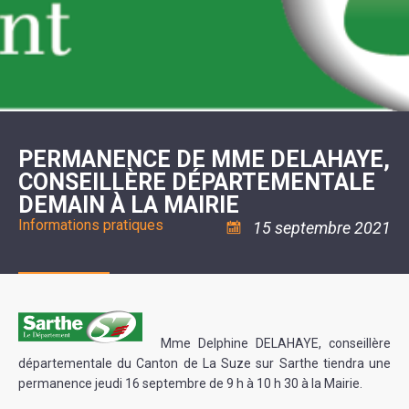
SCOLAIRE
20ÈME
RÉUNIONS
VOIE
DE
SIÈCLE
DU
LES
ENVIRONNEMENT
VERTE
MUSIQUE
CONSEIL
ÉCOLES
VISITES
L'ÉCOLE
MUNICIPAL
/
L'EAU
ET
COMMUNAUTAIRE
LE
ARRÊTÉS
ET
DÉCOUVERTES
DE
COLLÈGE
ET
L'ASSAINISSEMENT
DANSE
LES
DÉCISIONS
ESPACE
LA
LA
RANDONNÉES
DU
JEUNES
RÉSIDENCE
PISCINE
MAIRE
11
AUTONOMIE
LE
COMMUNAUTAIRE
-
LE
CAMPING
LE
18
MOT
POUR
ASSOCIATIONS
CCAS
ANS
DE
PERMANENCE DE MME DELAHAYE,
CAMPING-
:
LA
LA
CARS
ASSOCIATION
CONSEILLÈRE DÉPARTEMENTALE
MINORITÉ
POLICE
TENTES
LA
MUNICIPALE
ET
DEMAIN À LA MAIRIE
COULÉE
CARAVANES
SÉCURITÉ
DOUCE
/
LA
Informations pratiques
15 septembre 2021
RISQUES
HALTE
MAJEURS
FLUVIALE
VENIR
SANTÉ/COMMERCES/ARTISANS
À
LA
SUZE
Mme Delphine DELAHAYE, conseillère
départementale du Canton de La Suze sur Sarthe tiendra une
permanence jeudi 16 septembre de 9 h à 10 h 30 à la Mairie.