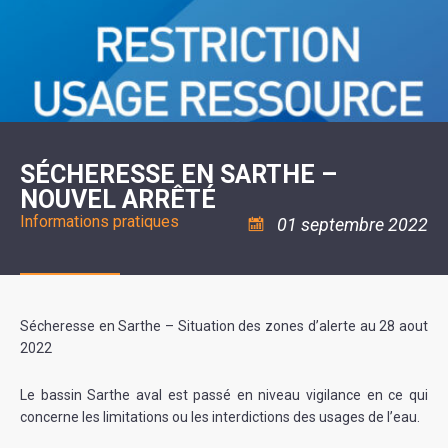
SCOLAIRE
20ÈME
RÉUNIONS
VOIE
DE
SIÈCLE
DU
LES
ENVIRONNEMENT
VERTE
MUSIQUE
CONSEIL
ÉCOLES
VISITES
L'ÉCOLE
MUNICIPAL
/
L'EAU
ET
COMMUNAUTAIRE
LE
ARRÊTÉS
ET
DÉCOUVERTES
DE
COLLÈGE
ET
L'ASSAINISSEMENT
DANSE
LES
DÉCISIONS
ESPACE
LA
LA
RANDONNÉES
DU
JEUNES
RÉSIDENCE
PISCINE
MAIRE
11
AUTONOMIE
LE
COMMUNAUTAIRE
-
LE
CAMPING
LE
18
MOT
POUR
ASSOCIATIONS
CCAS
ANS
DE
SÉCHERESSE EN SARTHE –
CAMPING-
:
LA
LA
CARS
ASSOCIATION
NOUVEL ARRÊTÉ
MINORITÉ
POLICE
TENTES
LA
MUNICIPALE
ET
COULÉE
Informations pratiques
01 septembre 2022
CARAVANES
SÉCURITÉ
DOUCE
/
LA
RISQUES
HALTE
MAJEURS
FLUVIALE
VENIR
SANTÉ/COMMERCES/ARTISANS
À
LA
Sécheresse en Sarthe – Situation des zones d’alerte au 28 aout
SUZE
2022
Le bassin Sarthe aval est passé en niveau vigilance en ce qui
concerne les limitations ou les interdictions des usages de l’eau.