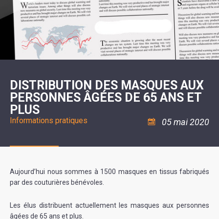
SCOLAIRE
20ÈME
RÉUNIONS
VOIE
DE
SIÈCLE
DU
LES
ENVIRONNEMENT
VERTE
MUSIQUE
CONSEIL
ÉCOLES
VISITES
L'ÉCOLE
MUNICIPAL
/
L'EAU
ET
COMMUNAUTAIRE
LE
ARRÊTÉS
ET
DÉCOUVERTES
DE
COLLÈGE
ET
L'ASSAINISSEMENT
DANSE
LES
DÉCISIONS
ESPACE
LA
LA
RANDONNÉES
DU
JEUNES
RÉSIDENCE
PISCINE
MAIRE
11
AUTONOMIE
LE
COMMUNAUTAIRE
-
LE
CAMPING
LE
18
MOT
POUR
ASSOCIATIONS
CCAS
ANS
DE
DISTRIBUTION DES MASQUES AUX
CAMPING-
:
LA
LA
CARS
ASSOCIATION
PERSONNES ÂGÉES DE 65 ANS ET
MINORITÉ
POLICE
TENTES
LA
MUNICIPALE
ET
PLUS
COULÉE
CARAVANES
SÉCURITÉ
DOUCE
/
LA
Informations pratiques
05 mai 2020
RISQUES
HALTE
MAJEURS
FLUVIALE
VENIR
SANTÉ/COMMERCES/ARTISANS
À
LA
SUZE
Aujourd’hui nous sommes à 1500 masques en tissus fabriqués
par des couturières bénévoles.
Les élus distribuent actuellement les masques aux personnes
âgées de 65 ans et plus.