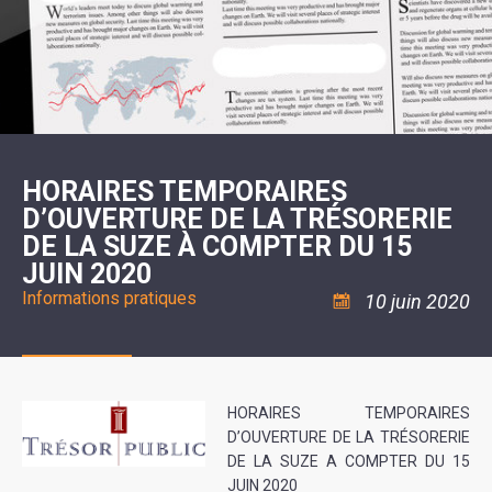
SCOLAIRE
20ÈME
RÉUNIONS
VOIE
DE
SIÈCLE
DU
LES
ENVIRONNEMENT
VERTE
MUSIQUE
CONSEIL
ÉCOLES
VISITES
L'ÉCOLE
MUNICIPAL
/
L'EAU
ET
COMMUNAUTAIRE
LE
ARRÊTÉS
ET
DÉCOUVERTES
DE
COLLÈGE
ET
L'ASSAINISSEMENT
DANSE
LES
DÉCISIONS
ESPACE
LA
LA
RANDONNÉES
DU
JEUNES
RÉSIDENCE
PISCINE
MAIRE
11
AUTONOMIE
LE
COMMUNAUTAIRE
-
LE
CAMPING
LE
18
MOT
POUR
ASSOCIATIONS
CCAS
ANS
DE
HORAIRES TEMPORAIRES
CAMPING-
:
LA
LA
CARS
ASSOCIATION
D’OUVERTURE DE LA TRÉSORERIE
MINORITÉ
POLICE
TENTES
LA
MUNICIPALE
ET
DE LA SUZE À COMPTER DU 15
COULÉE
CARAVANES
SÉCURITÉ
DOUCE
/
LA
JUIN 2020
RISQUES
HALTE
Informations pratiques
MAJEURS
FLUVIALE
10 juin 2020
VENIR
SANTÉ/COMMERCES/ARTISANS
À
LA
SUZE
HORAIRES TEMPORAIRES
D’OUVERTURE DE LA TRÉSORERIE
DE LA SUZE A COMPTER DU 15
JUIN 2020