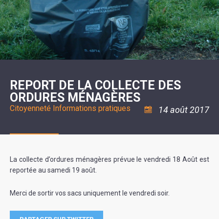
SCOLAIRE
20ÈME
RÉUNIONS
VOIE
DE
SIÈCLE
DU
LES
ENVIRONNEMENT
VERTE
MUSIQUE
CONSEIL
ÉCOLES
VISITES
L'ÉCOLE
MUNICIPAL
/
L'EAU
ET
COMMUNAUTAIRE
LE
ARRÊTÉS
ET
DÉCOUVERTES
DE
COLLÈGE
ET
L'ASSAINISSEMENT
DANSE
LES
DÉCISIONS
ESPACE
LA
LA
RANDONNÉES
DU
JEUNES
RÉSIDENCE
PISCINE
MAIRE
11
AUTONOMIE
LE
COMMUNAUTAIRE
-
LE
CAMPING
LE
18
MOT
POUR
ASSOCIATIONS
CCAS
ANS
DE
REPORT DE LA COLLECTE DES
CAMPING-
:
LA
LA
CARS
ASSOCIATION
ORDURES MÉNAGÈRES
MINORITÉ
POLICE
TENTES
LA
MUNICIPALE
ET
COULÉE
Citoyenneté
Informations pratiques
14 août 2017
CARAVANES
SÉCURITÉ
DOUCE
/
LA
RISQUES
HALTE
MAJEURS
FLUVIALE
VENIR
SANTÉ/COMMERCES/ARTISANS
À
LA
La collecte d’ordures ménagères prévue le vendredi 18 Août est
SUZE
reportée au samedi 19 août.
Merci de sortir vos sacs uniquement le vendredi soir.