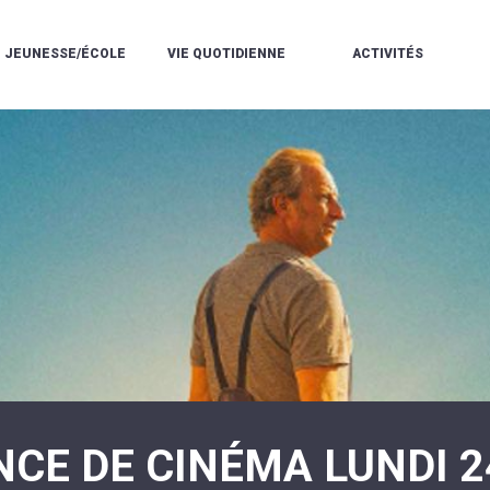
JEUNESSE/ÉCOLE
VIE QUOTIDIENNE
ACTIVITÉS
L'ACCUEIL
ESPACE
L
LA
DE
DE
V
MÉDIATHÈQUE
LOISIRS
VIE
V
L'ÉCOLE
SOCIALE
LE
V
COMMUNAUTAIRE
PÉRISCOLAIRE
QUELQUES
E
DE
/
RÈGLES
D
MUSIQUE
LES
DE
L
L'ÉCOLE
MERCREDIS
VIE
R
COMMUNAUTAIRE
RÉCRÉATIFS
DE
ENVIRONNEMENT
L
LE
DANSE
C
RESTAURANT
L'EAU
LA
P
SCOLAIRE
ET
PISCINE
C
LES
L'ASSAINISSEMENT
COMMUNAUTAIRE
C
ÉCOLES
T
LA
/
E
ASSOCIATIONS
RÉSIDENCE
LE
C
AUTONOMIE
COLLÈGE
L
ESPACE
LE
H
JEUNES
CCAS
F
11
LA
V
-
NCE DE CINÉMA LUNDI 2
POLICE
À
18
MUNICIPALE
L
ANS
S
:
SÉCURITÉ