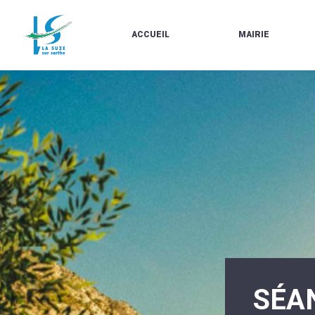
ACCUEIL
MAIRIE
LE
LES
MARCHÉ
ÉLUS
À
CONTACTS
PROPOS
/
DE
HORAIRES
LA
URBANISME/PLU
SUZE
EN
BULLETINS
LIGNE
EN
CARTES
LIGNE
D'IDENTITÉ-
PASSEPORTS
AGENDA
LE
CMJ
LA
SUZE
RÉUNIONS
AU
DU
DÉBUT
CONSEIL
DU
MUNICIPAL
20ÈME
ARRÊTÉS
SIÈCLE
ET
SÉA
DÉCISIONS
DU
MAIRE