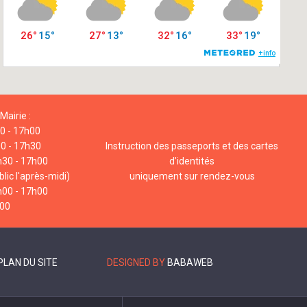
Mairie :
00 - 17h00
00 - 17h30
Instruction des passeports et des cartes
h30 - 17h00
d’identités
lic l'après-midi)
uniquement sur rendez-vous
h00 - 17h00
h00
PLAN DU SITE
DESIGNED BY
BABAWEB