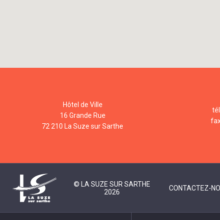
Hôtel de Ville
té
16 Grande Rue
fa
72 210 La Suze sur Sarthe
© LA SUZE SUR SARTHE
CONTACTEZ-N
2026