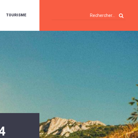
TOURISME
A
OIE
ERTE
ISITES
T
ÉCOUVERTES
ES
ANDONNÉES
E
AMPING
OUR
AMPING-
ARS
ENTES
T
ARAVANES
A
ALTE
LUVIALE
ENIR
4
A
UZE