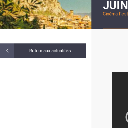
JUIN
LE
MOT
DE
Cinéma
Fest
LA
MINORITÉ
Retour aux actualités