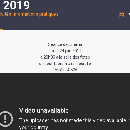
 2019
ASSOCIATION
/
LA
RISQUES
COULÉE
MAJEURS
ivités
Informations pratiques
1
DOUCE
SANTÉ/COMMERCES/ARTISANS
Séance de cinéma
Lundi 24 juin 2019
à 20h30 à la salle des fêtes
« Raoul Taburin a un secret »
Entrée : 4,50€