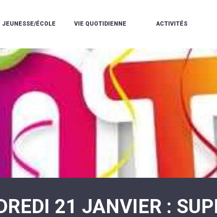
JEUNESSE/ÉCOLE
VIE QUOTIDIENNE
ACTIVITÉS
L'ACCUEIL
ESPACE
L
LA
DE
DE
V
MÉDIATHÈQUE
LOISIRS
VIE
V
L'ÉCOLE
SOCIALE
LE
V
COMMUNAUTAIRE
PÉRISCOLAIRE
QUELQUES
E
DE
/
RÈGLES
D
MUSIQUE
LES
DE
L
L'ÉCOLE
MERCREDIS
VIE
R
COMMUNAUTAIRE
RÉCRÉATIFS
DE
ENVIRONNEMENT
L
LE
DANSE
C
RESTAURANT
L'EAU
LA
P
SCOLAIRE
ET
PISCINE
C
LES
L'ASSAINISSEMENT
COMMUNAUTAIRE
C
ÉCOLES
T
LA
/
E
ASSOCIATIONS
RÉSIDENCE
LE
C
AUTONOMIE
COLLÈGE
L
ESPACE
LE
H
JEUNES
CCAS
F
11
LA
V
-
REDI 21 JANVIER : SUP
POLICE
À
18
MUNICIPALE
L
ANS
S
:
SÉCURITÉ