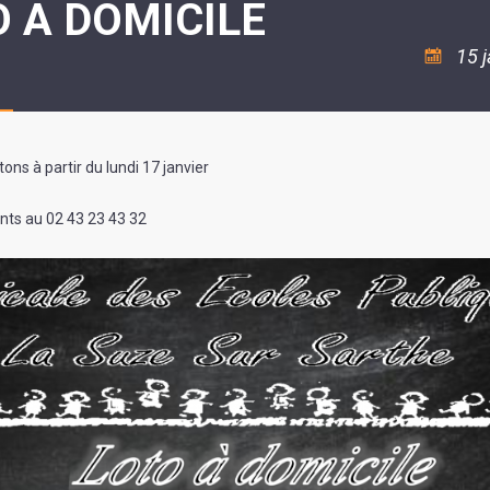
O A DOMICILE
ASSOCIATION
/
LA
RISQUES
COULÉE
MAJEURS
15 
DOUCE
SANTÉ/COMMERCES/ARTISANS
ons à partir du lundi 17 janvier
ts au 02 43 23 43 32