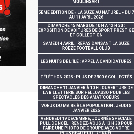
MOULINSART
5ÈME ÉDITION DE « LA SUZE AU NATUREL » DU 7
AU 11 AVRIL 2026
DIMANCHE 15 MARS DE 10 H A 12 H 30 :
EXPOSITION DE VOITURES DE SPORT PRESTIGE
ET COLLECTION
SAMEDI 4 AVRIL : REPAS DANSANT LA SUZE
ROEZE FOOTBALL CLUB
LES NUITS DE L’ÎLE : APPEL À CANDIDATURES
TÉLÉTHON 2025 : PLUS DE 3900 € COLLECTÉS
DIMANCHE 11 JANVIER À 10 H : OUVERTURE DE
LA BILLETTERIE SUR HELLOASSO POUR LES
SPECTACLES DES AMAT’COEURS
VOEUX DU MAIRE À LA POPULATION : JEUDI 8
JANVIER 2026
VENDREDI 19 DÉCEMBRE, JOURNÉE SPÉCIALE
PULL DE NOËL : RENDEZ-VOUS À 13 H 30 POUR
FAIRE UNE PHOTO DE GROUPE AVEC VOTRE
PLUS BEAU PULL DE NOËL