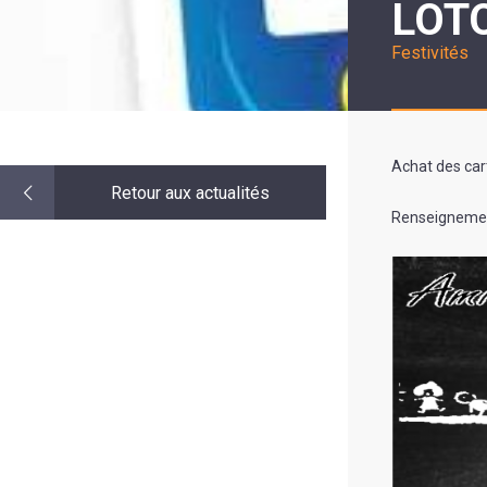
LOT
LE
MOT
DE
Festivités
LA
MINORITÉ
Achat des cart
Retour aux actualités
Renseignemen