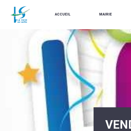
ACCUEIL
MAIRIE
LE
LES
MARCHÉ
ÉLUS
À
CONTACTS
PROPOS
/
DE
HORAIRES
LA
URBANISME/PLU
SUZE
EN
BULLETINS
LIGNE
EN
CARTES
LIGNE
D'IDENTITÉ-
PASSEPORTS
AGENDA
LE
CMJ
LA
SUZE
RÉUNIONS
AU
DU
DÉBUT
CONSEIL
DU
MUNICIPAL
20ÈME
ARRÊTÉS
SIÈCLE
ET
VEND
DÉCISIONS
DU
MAIRE