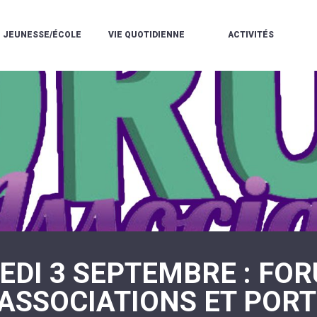
JEUNESSE/ÉCOLE
VIE QUOTIDIENNE
ACTIVITÉS
L'ACCUEIL
ESPACE
L
LA
DE
DE
V
MÉDIATHÈQUE
LOISIRS
VIE
V
L'ÉCOLE
SOCIALE
LE
V
COMMUNAUTAIRE
PÉRISCOLAIRE
QUELQUES
E
DE
/
RÈGLES
D
MUSIQUE
LES
DE
L
L'ÉCOLE
MERCREDIS
VIE
R
COMMUNAUTAIRE
RÉCRÉATIFS
DE
ENVIRONNEMENT
L
LE
DANSE
C
RESTAURANT
L'EAU
LA
P
SCOLAIRE
ET
PISCINE
C
LES
L'ASSAINISSEMENT
COMMUNAUTAIRE
C
ÉCOLES
T
LA
/
E
ASSOCIATIONS
RÉSIDENCE
LE
C
AUTONOMIE
COLLÈGE
L
ESPACE
LE
EDI 3 SEPTEMBRE : FO
H
JEUNES
CCAS
F
11
LA
V
-
 ASSOCIATIONS ET POR
POLICE
À
18
MUNICIPALE
L
ANS
S
:
SÉCURITÉ