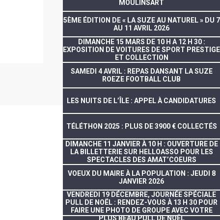
MOULINSART
5ÈME ÉDITION DE « LA SUZE AU NATUREL » DU 7
AU 11 AVRIL 2026
DIMANCHE 15 MARS DE 10 H A 12 H 30 :
EXPOSITION DE VOITURES DE SPORT PRESTIGE
ET COLLECTION
SAMEDI 4 AVRIL : REPAS DANSANT LA SUZE
ROEZE FOOTBALL CLUB
LES NUITS DE L’ÎLE : APPEL À CANDIDATURES
TÉLÉTHON 2025 : PLUS DE 3900 € COLLECTÉS
DIMANCHE 11 JANVIER À 10 H : OUVERTURE DE
LA BILLETTERIE SUR HELLOASSO POUR LES
SPECTACLES DES AMAT’COEURS
VOEUX DU MAIRE À LA POPULATION : JEUDI 8
JANVIER 2026
VENDREDI 19 DÉCEMBRE, JOURNÉE SPÉCIALE
PULL DE NOËL : RENDEZ-VOUS À 13 H 30 POUR
FAIRE UNE PHOTO DE GROUPE AVEC VOTRE
PLUS BEAU PULL DE NOËL