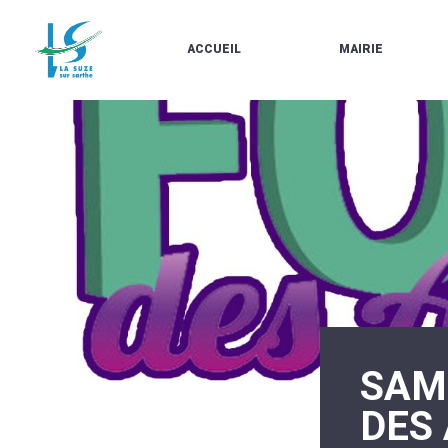
ACCUEIL
MAIRIE
LE
LES
MARCHÉ
ÉLUS
À
CONTACTS
PROPOS
/
DE
HORAIRES
LA
URBANISME/PLU
SUZE
EN
BULLETINS
LIGNE
EN
CARTES
LIGNE
D'IDENTITÉ-
PASSEPORTS
AGENDA
LE
CMJ
LA
SUZE
RÉUNIONS
AU
DU
DÉBUT
CONSEIL
DU
MUNICIPAL
SAM
20ÈME
ARRÊTÉS
SIÈCLE
ET
DES
DÉCISIONS
DU
MAIRE