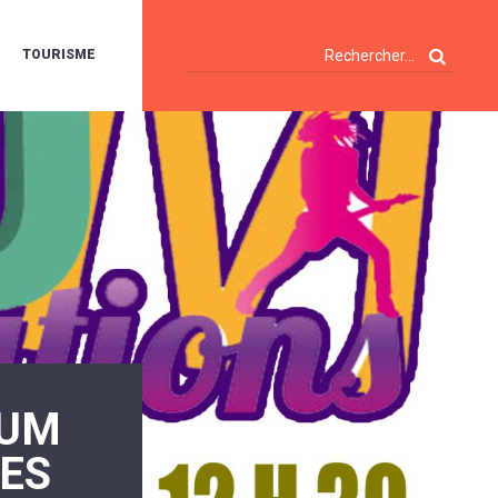
TOURISME
A
OIE
ERTE
ISITES
T
ÉCOUVERTES
ES
ANDONNÉES
E
AMPING
OUR
AMPING-
ARS
ENTES
T
ARAVANES
A
RUM
ALTE
LUVIALE
ENIR
TES
A
UZE