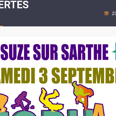
ERTES
ASSOCIATION
/
LA
RISQUES
COULÉE
MAJEURS
2
DOUCE
SANTÉ/COMMERCES/ARTISANS