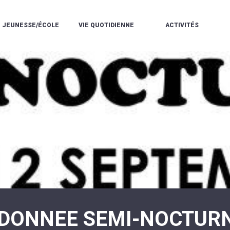
JEUNESSE/ÉCOLE
VIE QUOTIDIENNE
ACTIVITÉS
L'ACCUEIL
ESPACE
L
LA
DE
DE
V
MÉDIATHÈQUE
LOISIRS
VIE
V
L'ÉCOLE
SOCIALE
LE
V
COMMUNAUTAIRE
PÉRISCOLAIRE
QUELQUES
E
DE
/
RÈGLES
D
MUSIQUE
LES
DE
L
L'ÉCOLE
MERCREDIS
VIE
R
COMMUNAUTAIRE
RÉCRÉATIFS
DE
ENVIRONNEMENT
L
LE
DANSE
C
RESTAURANT
L'EAU
LA
P
SCOLAIRE
ET
PISCINE
C
LES
L'ASSAINISSEMENT
COMMUNAUTAIRE
C
ÉCOLES
T
LA
/
E
ASSOCIATIONS
RÉSIDENCE
LE
C
AUTONOMIE
COLLÈGE
L
ESPACE
LE
H
JEUNES
CCAS
F
11
LA
V
-
DONNEE SEMI-NOCTUR
POLICE
À
18
MUNICIPALE
L
ANS
S
:
SÉCURITÉ