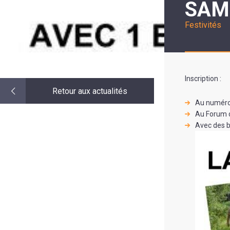
SAM
LE
MOT
DE
Festivités
LA
MINORITÉ
Inscription :
Retour aux actualités
Au numéro 
Au Forum d
Avec des b