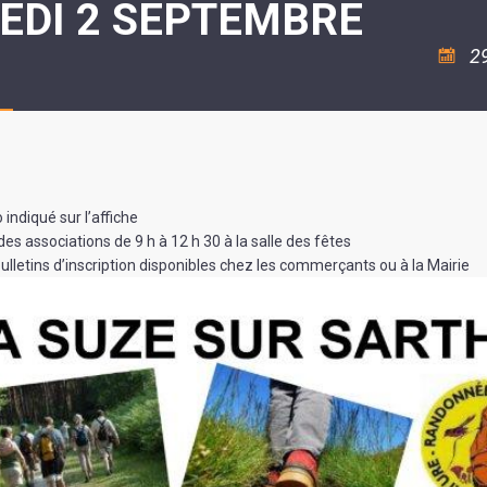
EDI 2 SEPTEMBRE
ASSOCIATION
/
LA
RISQUES
COULÉE
MAJEURS
2
DOUCE
SANTÉ/COMMERCES/ARTISANS
indiqué sur l’affiche
es associations de 9 h à 12 h 30 à la salle des fêtes
ulletins d’inscription disponibles chez les commerçants ou à la Mairie