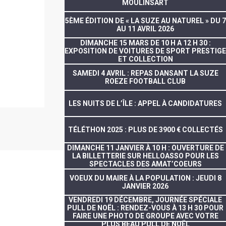
MOULINSART
5ÈME ÉDITION DE « LA SUZE AU NATUREL » DU 7
AU 11 AVRIL 2026
DIMANCHE 15 MARS DE 10 H A 12 H 30 :
EXPOSITION DE VOITURES DE SPORT PRESTIGE
ET COLLECTION
SAMEDI 4 AVRIL : REPAS DANSANT LA SUZE
ROEZE FOOTBALL CLUB
LES NUITS DE L’ÎLE : APPEL À CANDIDATURES
TÉLÉTHON 2025 : PLUS DE 3900 € COLLECTÉS
DIMANCHE 11 JANVIER À 10 H : OUVERTURE DE
LA BILLETTERIE SUR HELLOASSO POUR LES
SPECTACLES DES AMAT’COEURS
VOEUX DU MAIRE À LA POPULATION : JEUDI 8
JANVIER 2026
VENDREDI 19 DÉCEMBRE, JOURNÉE SPÉCIALE
PULL DE NOËL : RENDEZ-VOUS À 13 H 30 POUR
FAIRE UNE PHOTO DE GROUPE AVEC VOTRE
PLUS BEAU PULL DE NOËL