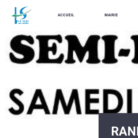
ACCUEIL
MAIRIE
LE
LES
MARCHÉ
ÉLUS
À
CONTACTS
PROPOS
/
DE
HORAIRES
LA
URBANISME/PLU
SUZE
EN
BULLETINS
LIGNE
EN
CARTES
LIGNE
D'IDENTITÉ-
PASSEPORTS
AGENDA
LE
CMJ
LA
SUZE
RÉUNIONS
AU
DU
DÉBUT
CONSEIL
DU
MUNICIPAL
20ÈME
ARRÊTÉS
SIÈCLE
ET
RAN
DÉCISIONS
DU
MAIRE