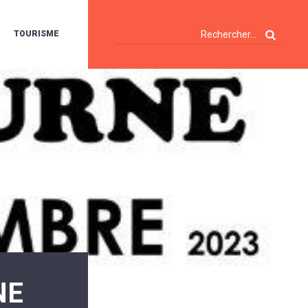
TOURISME
A
OIE
ERTE
ISITES
T
ÉCOUVERTES
ES
ANDONNÉES
E
AMPING
OUR
AMPING-
ARS
ENTES
T
ARAVANES
A
ALTE
LUVIALE
ENIR
NE
A
UZE