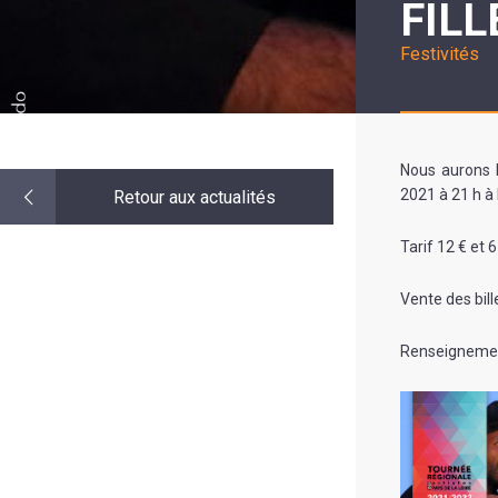
FILL
LE
MOT
DE
Festivités
LA
MINORITÉ
Nous aurons l
2021 à 21 h à l
Retour aux actualités
Tarif 12 € et 
Vente des bill
Renseignemen