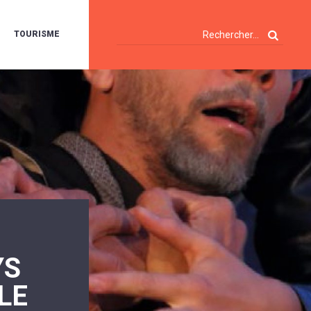
TOURISME
A
OIE
ERTE
ISITES
T
ÉCOUVERTES
ES
ANDONNÉES
E
AMPING
OUR
AMPING-
ARS
ENTES
T
ARAVANES
A
YS
ALTE
LUVIALE
ENIR
LLE
A
UZE