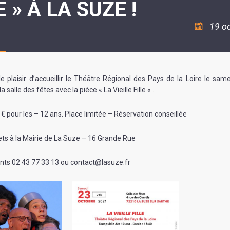
E » À LA SUZE !
ASSOCIATION
/
LA
RISQUES
COULÉE
MAJEURS
19 o
DOUCE
SANTÉ/COMMERCES/ARTISANS
e plaisir d’accueillir le Théâtre Régional des Pays de la Loire le sam
a salle des fêtes avec la pièce « La Vieille Fille « .
6 € pour les – 12 ans. Place limitée – Réservation conseillée
ets à la Mairie de La Suze – 16 Grande Rue
ts 02 43 77 33 13 ou contact@lasuze.fr