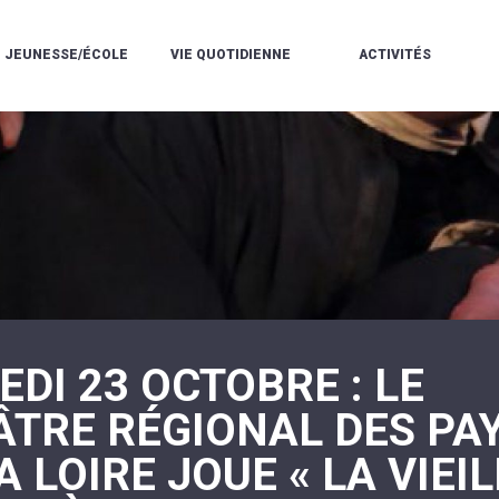
JEUNESSE/ÉCOLE
VIE QUOTIDIENNE
ACTIVITÉS
L'ACCUEIL
ESPACE
L
LA
DE
DE
V
MÉDIATHÈQUE
LOISIRS
VIE
V
L'ÉCOLE
SOCIALE
LE
V
COMMUNAUTAIRE
PÉRISCOLAIRE
QUELQUES
E
DE
/
RÈGLES
D
MUSIQUE
LES
DE
L
L'ÉCOLE
MERCREDIS
VIE
R
COMMUNAUTAIRE
RÉCRÉATIFS
DE
ENVIRONNEMENT
L
LE
DANSE
C
RESTAURANT
L'EAU
LA
P
SCOLAIRE
ET
PISCINE
C
LES
L'ASSAINISSEMENT
COMMUNAUTAIRE
C
ÉCOLES
T
LA
/
E
ASSOCIATIONS
RÉSIDENCE
DI 23 OCTOBRE : LE
LE
C
AUTONOMIE
COLLÈGE
L
ESPACE
LE
ÂTRE RÉGIONAL DES PA
H
JEUNES
CCAS
F
11
LA
V
-
A LOIRE JOUE « LA VIEI
POLICE
À
18
MUNICIPALE
L
ANS
S
:
SÉCURITÉ