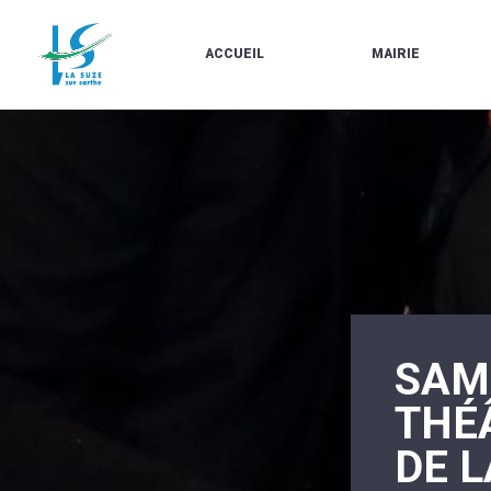
ACCUEIL
MAIRIE
LE
LES
MARCHÉ
ÉLUS
À
CONTACTS
PROPOS
/
DE
HORAIRES
LA
URBANISME/PLU
SUZE
EN
BULLETINS
LIGNE
EN
CARTES
LIGNE
D'IDENTITÉ-
PASSEPORTS
AGENDA
LE
CMJ
LA
SUZE
RÉUNIONS
SAME
AU
DU
DÉBUT
CONSEIL
DU
MUNICIPAL
THÉ
20ÈME
ARRÊTÉS
SIÈCLE
ET
DE L
DÉCISIONS
DU
MAIRE