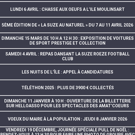
LUNDI 6 AVRIL : CHASSE AUX OEUFS A L’ILE MOULINSART
5ÈME ÉDITION DE « LA SUZE AU NATUREL » DU 7 AU 11 AVRIL 2026
DIMANCHE 15 MARS DE 10 H A 12 H 30 : EXPOSITION DE VOITURES
DE SPORT PRESTIGE ET COLLECTION
SAMEDI 4 AVRIL : REPAS DANSANT LA SUZE ROEZE FOOTBALL
CLUB
LES NUITS DE L’ÎLE : APPEL À CANDIDATURES
TÉLÉTHON 2025 : PLUS DE 3900 € COLLECTÉS
DIMANCHE 11 JANVIER À 10 H : OUVERTURE DE LA BILLETTERIE
SUR HELLOASSO POUR LES SPECTACLES DES AMAT’COEURS
VOEUX DU MAIRE À LA POPULATION : JEUDI 8 JANVIER 2026
VENDREDI 19 DÉCEMBRE, JOURNÉE SPÉCIALE PULL DE NOËL :
RENDEZ-VOUS À 13 H 30 POUR FAIRE UNE PHOTO DE GROUPE AVEC