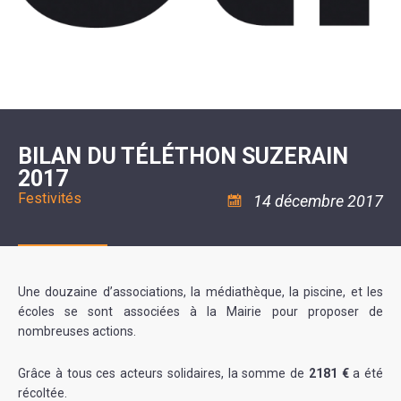
SCOLAIRE
20ÈME
RÉUNIONS
VOIE
DE
SIÈCLE
DU
LES
ENVIRONNEMENT
VERTE
MUSIQUE
CONSEIL
ÉCOLES
VISITES
L'ÉCOLE
MUNICIPAL
/
L'EAU
ET
COMMUNAUTAIRE
LE
ARRÊTÉS
ET
DÉCOUVERTES
DE
COLLÈGE
ET
L'ASSAINISSEMENT
DANSE
LES
DÉCISIONS
ESPACE
LA
LA
RANDONNÉES
DU
JEUNES
RÉSIDENCE
PISCINE
MAIRE
11
AUTONOMIE
LE
COMMUNAUTAIRE
-
LE
CAMPING
LE
18
MOT
POUR
ASSOCIATIONS
CCAS
ANS
DE
BILAN DU TÉLÉTHON SUZERAIN
CAMPING-
:
LA
LA
CARS
ASSOCIATION
2017
MINORITÉ
POLICE
TENTES
LA
MUNICIPALE
ET
COULÉE
Festivités
14 décembre 2017
CARAVANES
SÉCURITÉ
DOUCE
/
LA
RISQUES
HALTE
MAJEURS
FLUVIALE
VENIR
SANTÉ/COMMERCES/ARTISANS
À
LA
Une douzaine d’associations, la médiathèque, la piscine, et les
SUZE
écoles se sont associées à la Mairie pour proposer de
nombreuses actions.
Grâce à tous ces acteurs solidaires, la somme de
2181 €
a été
récoltée.