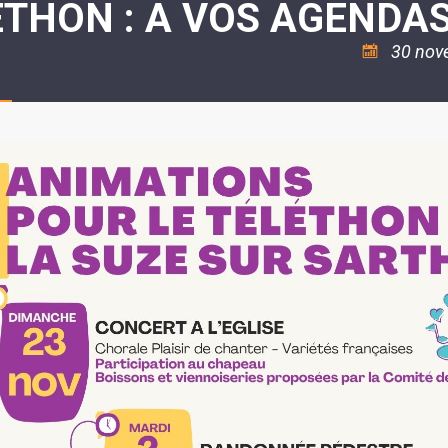
THON : A VOS AGENDAS
ASSOCIATION
/
LA
RISQUES
COULÉE
MAJEURS
30 nov
DOUCE
SANTÉ/COMMERCES/ARTISANS