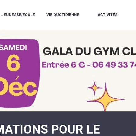
JEUNESSE/ÉCOLE
VIE QUOTIDIENNE
ACTIVITÉS
L'ACCUEIL
ESPACE
L
LA
DE
DE
V
MÉDIATHÈQUE
LOISIRS
VIE
V
L'ÉCOLE
SOCIALE
LE
V
COMMUNAUTAIRE
PÉRISCOLAIRE
QUELQUES
E
DE
/
RÈGLES
D
MUSIQUE
LES
DE
L
L'ÉCOLE
MERCREDIS
VIE
R
COMMUNAUTAIRE
RÉCRÉATIFS
DE
ENVIRONNEMENT
L
LE
DANSE
C
RESTAURANT
L'EAU
LA
P
SCOLAIRE
ET
PISCINE
C
LES
L'ASSAINISSEMENT
COMMUNAUTAIRE
C
ÉCOLES
T
LA
/
E
ASSOCIATIONS
RÉSIDENCE
LE
C
AUTONOMIE
COLLÈGE
L
ESPACE
LE
H
JEUNES
CCAS
F
11
LA
V
-
MATIONS POUR LE
POLICE
À
18
MUNICIPALE
L
ANS
S
:
SÉCURITÉ