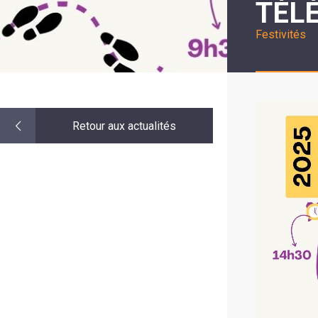
TÉLÉ
LE
MOT
DE
Festivités
LA
MINORITÉ
Retour aux actualités