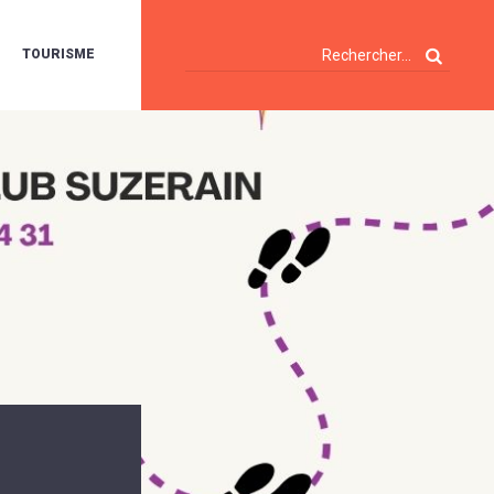
TOURISME
A
OIE
ERTE
ISITES
T
ÉCOUVERTES
ES
ANDONNÉES
E
AMPING
OUR
AMPING-
ARS
ENTES
T
ARAVANES
A
ALTE
LUVIALE
ENIR
A
UZE