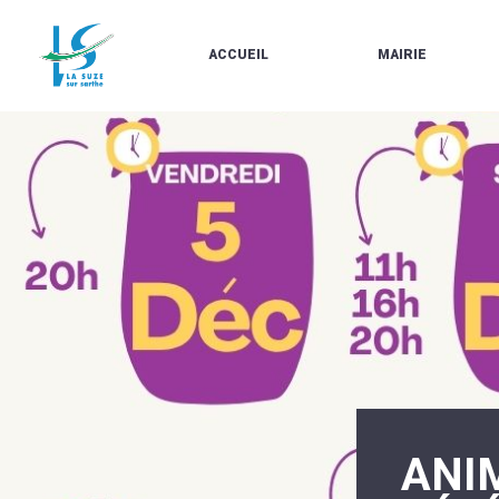
ACCUEIL
MAIRIE
LE
LES
MARCHÉ
ÉLUS
À
CONTACTS
PROPOS
/
DE
HORAIRES
LA
URBANISME/PLU
SUZE
EN
BULLETINS
LIGNE
EN
CARTES
LIGNE
D'IDENTITÉ-
PASSEPORTS
AGENDA
LE
CMJ
LA
SUZE
RÉUNIONS
AU
DU
DÉBUT
CONSEIL
DU
MUNICIPAL
20ÈME
ARRÊTÉS
SIÈCLE
ET
ANI
DÉCISIONS
DU
MAIRE