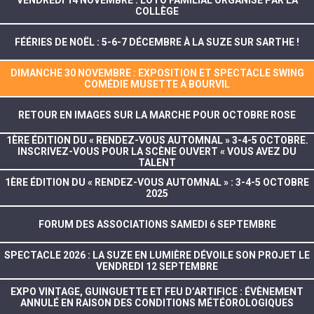
VENDREDI 14 NOVEMBRE : LOTO FAMILIAL ORGANISÉ PAR LA
COLLÈGE
FÉÉRIES DE NOËL : 5-6-7 DÉCEMBRE À LA SUZE SUR SARTHE !
DIMANCHE 30 NOVEMBRE : EXPOSITION ET SPECTACLE SWING
COMÉDIE MUSETTE À BOURVIL
RETOUR EN IMAGES SUR LA MARCHE POUR OCTOBRE ROSE
1ÈRE ÉDITION DU « RENDEZ-VOUS AUTOMNAL » 3-4-5 OCTOBRE.
INSCRIVEZ-VOUS POUR LA SCÈNE OUVERT « VOUS AVEZ DU
TALENT
1ÈRE ÉDITION DU « RENDEZ-VOUS AUTOMNAL » : 3-4-5 OCTOBRE
2025
FORUM DES ASSOCIATIONS SAMEDI 6 SEPTEMBRE
SPECTACLE 2026 : LA SUZE EN LUMIÈRE DÉVOILE SON PROJET LE
VENDREDI 12 SEPTEMBRE
EXPO VINTAGE, GUINGUETTE ET FEU D’ARTIFICE : ÉVÈNEMENT
ANNULÉ EN RAISON DES CONDITIONS MÉTÉOROLOGIQUES