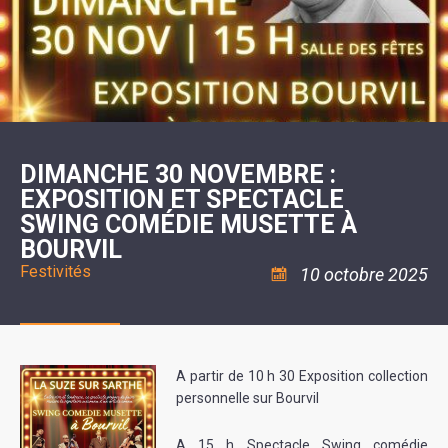
SCOLAIRE
20ÈME
RÉUNIONS
VOIE
DE
SIÈCLE
DU
LES
ENVIRONNEMENT
VERTE
MUSIQUE
CONSEIL
ÉCOLES
VISITES
L'ÉCOLE
MUNICIPAL
/
L'EAU
ET
COMMUNAUTAIRE
LE
ARRÊTÉS
ET
DÉCOUVERTES
DE
COLLÈGE
ET
L'ASSAINISSEMENT
DANSE
LES
DÉCISIONS
ESPACE
LA
LA
RANDONNÉES
DU
JEUNES
RÉSIDENCE
PISCINE
MAIRE
11
AUTONOMIE
LE
COMMUNAUTAIRE
-
LE
CAMPING
LE
18
MOT
POUR
ASSOCIATIONS
CCAS
ANS
DE
DIMANCHE 30 NOVEMBRE :
CAMPING-
:
LA
LA
CARS
ASSOCIATION
EXPOSITION ET SPECTACLE
MINORITÉ
POLICE
TENTES
LA
MUNICIPALE
ET
SWING COMÉDIE MUSETTE À
COULÉE
CARAVANES
SÉCURITÉ
DOUCE
/
LA
BOURVIL
RISQUES
HALTE
Festivités
MAJEURS
FLUVIALE
10 octobre 2025
VENIR
SANTÉ/COMMERCES/ARTISANS
À
LA
SUZE
A partir de 10 h 30 Exposition collection
personnelle sur Bourvil
A 15 h Spectacle Swing comédie