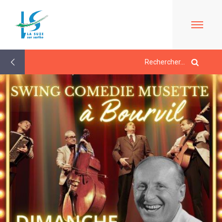
Retour
aux
actualités
ACCUEIL
LE
MAIRIE
MARCHÉ
À
PROPOS
LES
JEUNESSE/
DE
ÉLUS
ÉCOLE
LA
CONTACTS
SUZE
L'ACCUEIL
/
VIE
BULLETINS
DE
HORAIRES
QUOTIDIENNE
EN
LOISIRS
URBANISME/PLU
LIGNE
LE
EN
ESPACE
PÉRISCOLAIRE
LIGNE
DE
AGENDA
ACTIVITÉS
/
CARTES
VIE
LES
D'IDENTITÉ-
SOCIALE
LA
MERCREDIS
PASSEPORTS
LA
SUZE
QUELQUES
RÉCRÉATIFS
TOURISME
MÉDIATHÈQUE
AU
RÈGLES
LE
LE
DÉBUT
DE
CMJ
L'ÉCOLE
RESTAURANT
DU
VIE
LA
COMMUNAUTAIRE