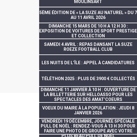
MOULINSART
5ÈME ÉDITION DE « LA SUZE AU NATUREL » DU 7
AU 11 AVRIL 2026
DIMANCHE 15 MARS DE 10 H A 12 H 30 :
EXPOSITION DE VOITURES DE SPORT PRESTIGE
ET COLLECTION
SAMEDI 4 AVRIL : REPAS DANSANT LA SUZE
ROEZE FOOTBALL CLUB
LES NUITS DE L’ÎLE : APPEL À CANDIDATURES
TÉLÉTHON 2025 : PLUS DE 3900 € COLLECTÉS
DIMANCHE 11 JANVIER À 10 H : OUVERTURE DE
LA BILLETTERIE SUR HELLOASSO POUR LES
SPECTACLES DES AMAT’COEURS
VOEUX DU MAIRE À LA POPULATION : JEUDI 8
JANVIER 2026
VENDREDI 19 DÉCEMBRE, JOURNÉE SPÉCIALE
PULL DE NOËL : RENDEZ-VOUS À 13 H 30 POUR
FAIRE UNE PHOTO DE GROUPE AVEC VOTRE
PLUS BEAU PULL DE NOËL