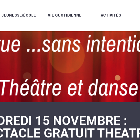
JEUNESSE/ÉCOLE
VIE QUOTIDIENNE
ACTIVITÉS
L'ACCUEIL
ESPACE
L
LA
DE
DE
V
MÉDIATHÈQUE
LOISIRS
VIE
V
L'ÉCOLE
SOCIALE
LE
V
COMMUNAUTAIRE
PÉRISCOLAIRE
QUELQUES
E
DE
/
RÈGLES
D
MUSIQUE
LES
DE
L
L'ÉCOLE
MERCREDIS
VIE
R
COMMUNAUTAIRE
RÉCRÉATIFS
DE
ENVIRONNEMENT
L
LE
DANSE
C
RESTAURANT
L'EAU
LA
P
SCOLAIRE
ET
PISCINE
C
LES
L'ASSAINISSEMENT
COMMUNAUTAIRE
C
ÉCOLES
T
LA
/
E
ASSOCIATIONS
RÉSIDENCE
LE
C
AUTONOMIE
COLLÈGE
L
ESPACE
LE
DREDI 15 NOVEMBRE :
H
JEUNES
CCAS
F
11
LA
V
-
CTACLE GRATUIT THEAT
POLICE
À
18
MUNICIPALE
L
ANS
S
:
SÉCURITÉ