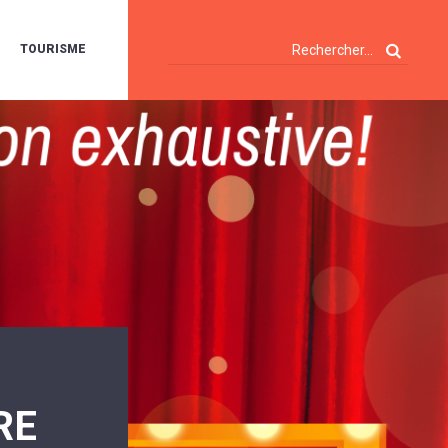
TOURISME
A
OIE
ERTE
ISITES
T
ÉCOUVERTES
ES
ANDONNÉES
E
AMPING
OUR
AMPING-
ARS
ENTES
T
ARAVANES
A
ALTE
LUVIALE
ENIR
RE
A
UZE