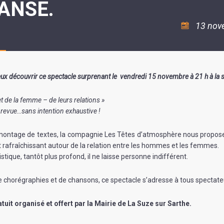
ANSE.
ASSOCIATION
/
LA
RISQUES
COULÉE
MAJEURS
13 nov
DOUCE
SANTÉ/COMMERCES/ARTISANS
 découvrir ce spectacle surprenant le vendredi 15 novembre à 21 h à la sa
t de la femme – de leurs relations »
evue…sans intention exhaustive !
 montage de textes, la compagnie Les Têtes d’atmosphère nous propos
et rafraîchissant autour de la relation entre les hommes et les femmes.
tique, tantôt plus profond, il ne laisse personne indifférent.
chorégraphies et de chansons, ce spectacle s’adresse à tous spectate
tuit organisé et offert par la Mairie de La Suze sur Sarthe.