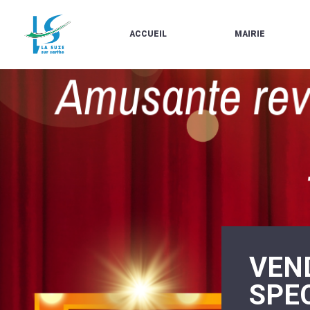
ACCUEIL
MAIRIE
LE
LES
MARCHÉ
ÉLUS
À
CONTACTS
PROPOS
/
DE
HORAIRES
LA
URBANISME/PLU
SUZE
EN
BULLETINS
LIGNE
EN
CARTES
LIGNE
D'IDENTITÉ-
PASSEPORTS
AGENDA
LE
CMJ
LA
SUZE
RÉUNIONS
AU
DU
DÉBUT
CONSEIL
DU
MUNICIPAL
VEN
20ÈME
ARRÊTÉS
SIÈCLE
ET
SPE
DÉCISIONS
DU
MAIRE