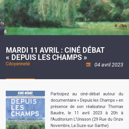
SCOLAIRE
20ÈME
RÉUNIONS
VOIE
DE
SIÈCLE
DU
LES
ENVIRONNEMENT
VERTE
MUSIQUE
CONSEIL
ÉCOLES
VISITES
L'ÉCOLE
MUNICIPAL
/
L'EAU
ET
COMMUNAUTAIRE
LE
ARRÊTÉS
ET
DÉCOUVERTES
DE
COLLÈGE
ET
L'ASSAINISSEMENT
DANSE
LES
DÉCISIONS
ESPACE
LA
LA
RANDONNÉES
DU
JEUNES
RÉSIDENCE
PISCINE
MAIRE
11
AUTONOMIE
LE
COMMUNAUTAIRE
-
LE
CAMPING
LE
18
MOT
POUR
ASSOCIATIONS
CCAS
ANS
DE
MARDI 11 AVRIL : CINÉ DÉBAT
CAMPING-
:
LA
LA
CARS
ASSOCIATION
« DEPUIS LES CHAMPS »
MINORITÉ
POLICE
TENTES
LA
MUNICIPALE
ET
COULÉE
Citoyenneté
04 avril 2023
CARAVANES
SÉCURITÉ
DOUCE
/
LA
RISQUES
HALTE
MAJEURS
FLUVIALE
VENIR
SANTÉ/COMMERCES/ARTISANS
À
LA
Participez au ciné-débat autour du
SUZE
documentaire « Depuis les Champs » en
présence de son réalisateur Thomas
Baudre, le 11 avril 2023 à 20h à
l’Auditorium L’Unisson (29 Rue du Onze
Novembre, La Suze-sur-Sarthe).