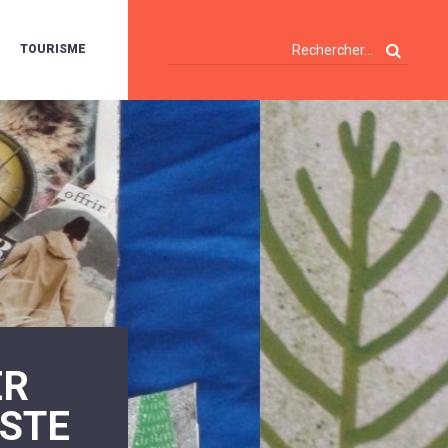
TOURISME
A
OIE
ERTE
ISITES
T
ÉCOUVERTES
ES
ANDONNÉES
E
AMPING
OUR
AMPING-
ARS
ENTES
T
ARAVANES
A
ER
ALTE
LUVIALE
ENIR
ESTE
A
UZE