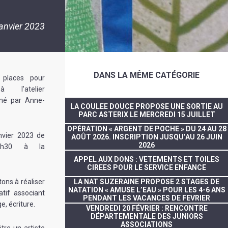
janvier 2023
DANS LA MÊME CATÉGORIE
 places pour
à l’atelier
imé par Anne-
LA COULEE DOUCE PROPOSE UNE SORTIE AU
PARC ASTERIX LE MERCREDI 15 JUILLET
OPÉRATION « ARGENT DE POCHE » DU 24 AU 28
nvier 2023 de
AOÛT 2026. INSCRIPTION JUSQU’AU 26 JUIN
2026
h30 à la
APPEL AUX DONS : VETEMENTS ET TOILES
CIREES POUR LE SERVICE ENFANCE
tons à réaliser
LA NAT SUZERAINE PROPOSE 2 STAGES DE
NATATION « AMUSE L’EAU » POUR LES 4-6 ANS
atif associant
PENDANT LES VACANCES DE FEVRIER
e, écriture.
VENDREDI 20 FÉVRIER : RENCONTRE
DÉPARTEMENTALE DES JUNIORS
ASSOCIATIONS