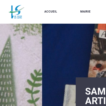
ACCUEIL
MAIRIE
LE
LES
MARCHÉ
ÉLUS
À
CONTACTS
PROPOS
/
DE
HORAIRES
LA
URBANISME/PLU
SUZE
EN
BULLETINS
LIGNE
EN
CARTES
LIGNE
D'IDENTITÉ-
PASSEPORTS
AGENDA
LE
CMJ
LA
SUZE
RÉUNIONS
AU
DU
DÉBUT
CONSEIL
DU
MUNICIPAL
SAME
20ÈME
ARRÊTÉS
SIÈCLE
ET
ARTI
DÉCISIONS
DU
MAIRE