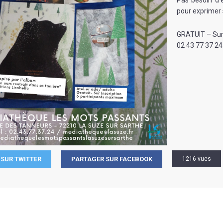
Pas besoin d’ê
pour exprimer s
GRATUIT – Sur 
02 43 77 37 24
SUR TWITTER
PARTAGER SUR FACEBOOK
1216 vues