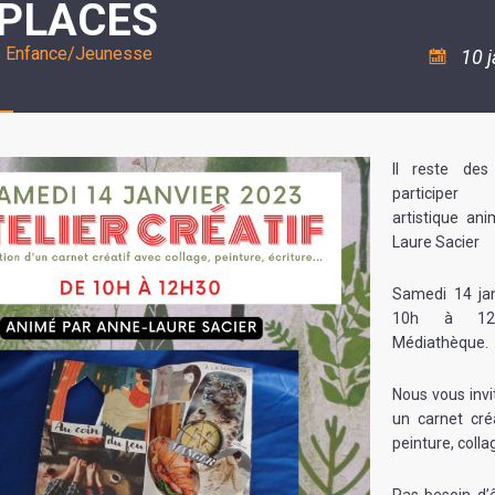
 PLACES
ASSOCIATION
/
LA
RISQUES
COULÉE
MAJEURS
s Enfance/Jeunesse
10 
DOUCE
SANTÉ/COMMERCES/ARTISANS
Il reste des
participer 
artistique an
Laure Sacier
Samedi 14 ja
10h à 12
Médiathèque.
Nous vous invi
un carnet cré
peinture, collag