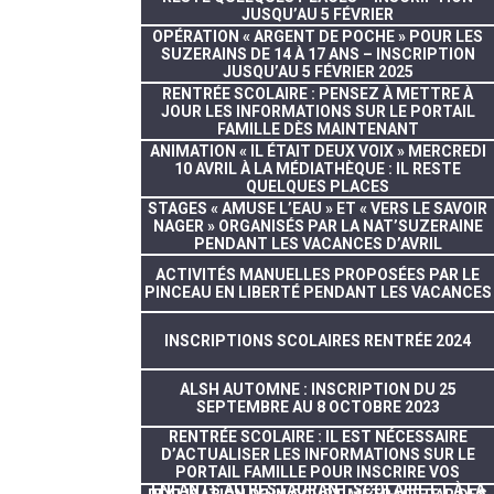
JUSQU’AU 5 FÉVRIER
OPÉRATION « ARGENT DE POCHE » POUR LES
SUZERAINS DE 14 À 17 ANS – INSCRIPTION
JUSQU’AU 5 FÉVRIER 2025
RENTRÉE SCOLAIRE : PENSEZ À METTRE À
JOUR LES INFORMATIONS SUR LE PORTAIL
FAMILLE DÈS MAINTENANT
ANIMATION « IL ÉTAIT DEUX VOIX » MERCREDI
10 AVRIL À LA MÉDIATHÈQUE : IL RESTE
QUELQUES PLACES
STAGES « AMUSE L’EAU » ET « VERS LE SAVOIR
NAGER » ORGANISÉS PAR LA NAT’SUZERAINE
PENDANT LES VACANCES D’AVRIL
ACTIVITÉS MANUELLES PROPOSÉES PAR LE
PINCEAU EN LIBERTÉ PENDANT LES VACANCES
INSCRIPTIONS SCOLAIRES RENTRÉE 2024
ALSH AUTOMNE : INSCRIPTION DU 25
SEPTEMBRE AU 8 OCTOBRE 2023
RENTRÉE SCOLAIRE : IL EST NÉCESSAIRE
D’ACTUALISER LES INFORMATIONS SUR LE
PORTAIL FAMILLE POUR INSCRIRE VOS
ENFANTS AU RESTAURANT SCOLAIRE ET À LA