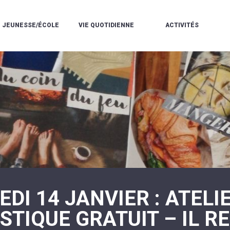
JEUNESSE/ÉCOLE
VIE QUOTIDIENNE
ACTIVITÉS
L'ACCUEIL
ESPACE
L
LA
DE
DE
V
MÉDIATHÈQUE
LOISIRS
VIE
V
L'ÉCOLE
SOCIALE
LE
V
COMMUNAUTAIRE
PÉRISCOLAIRE
QUELQUES
E
DE
/
RÈGLES
D
MUSIQUE
LES
DE
L
L'ÉCOLE
MERCREDIS
VIE
R
COMMUNAUTAIRE
RÉCRÉATIFS
DE
ENVIRONNEMENT
L
LE
DANSE
C
RESTAURANT
L'EAU
LA
P
SCOLAIRE
ET
PISCINE
C
LES
L'ASSAINISSEMENT
COMMUNAUTAIRE
C
ÉCOLES
T
LA
/
E
ASSOCIATIONS
RÉSIDENCE
LE
C
AUTONOMIE
COLLÈGE
L
ESPACE
LE
DI 14 JANVIER : ATELI
H
JEUNES
CCAS
F
11
LA
V
-
STIQUE GRATUIT – IL R
POLICE
À
18
MUNICIPALE
L
ANS
S
:
SÉCURITÉ