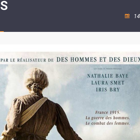
S
ASSOCIATION
/
LA
RISQUES
COULÉE
MAJEURS
14
DOUCE
SANTÉ/COMMERCES/ARTISANS