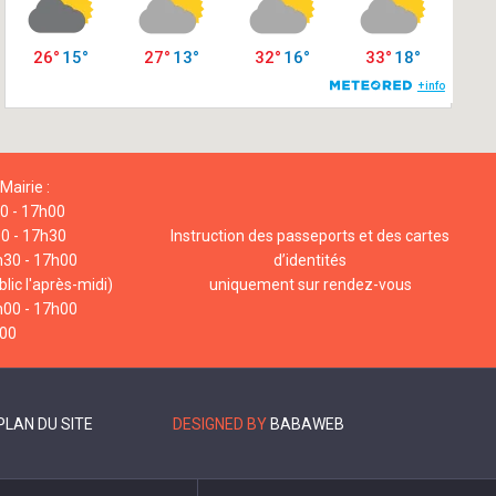
Mairie :
00 - 17h00
00 - 17h30
Instruction des passeports et des cartes
h30 - 17h00
d’identités
lic l'après-midi)
uniquement sur rendez-vous
h00 - 17h00
h00
PLAN DU SITE
DESIGNED BY
BABAWEB