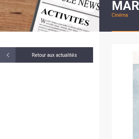
MAR
LE
MOT
DE
Cinéma
LA
MINORITÉ
Retour aux actualités