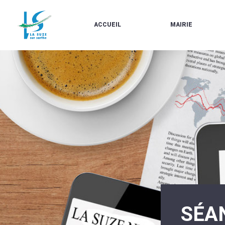
ACCUEIL
MAIRIE
LE
LES
MARCHÉ
ÉLUS
À
CONTACTS
PROPOS
/
DE
HORAIRES
LA
URBANISME/PLU
SUZE
EN
BULLETINS
LIGNE
EN
CARTES
LIGNE
D'IDENTITÉ-
PASSEPORTS
AGENDA
LE
CMJ
LA
SUZE
RÉUNIONS
AU
DU
DÉBUT
CONSEIL
DU
MUNICIPAL
20ÈME
ARRÊTÉS
SIÈCLE
ET
SÉA
DÉCISIONS
DU
MAIRE