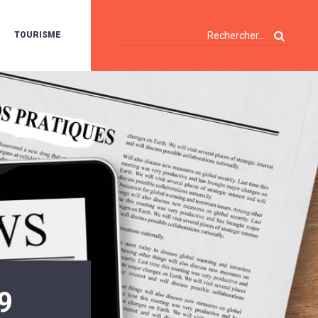
TOURISME
A
OIE
ERTE
ISITES
T
ÉCOUVERTES
ES
ANDONNÉES
E
AMPING
OUR
AMPING-
ARS
ENTES
T
ARAVANES
A
ALTE
LUVIALE
ENIR
9
A
UZE