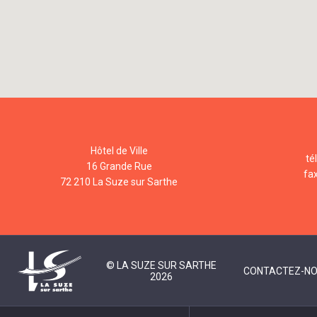
Hôtel de Ville
té
16 Grande Rue
fa
72 210 La Suze sur Sarthe
© LA SUZE SUR SARTHE
CONTACTEZ-N
2026