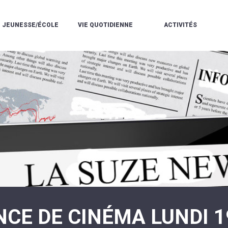
JEUNESSE/ÉCOLE
VIE QUOTIDIENNE
ACTIVITÉS
L'ACCUEIL
ESPACE
L
LA
DE
DE
V
MÉDIATHÈQUE
LOISIRS
VIE
V
L'ÉCOLE
SOCIALE
LE
V
COMMUNAUTAIRE
PÉRISCOLAIRE
QUELQUES
E
DE
/
RÈGLES
D
MUSIQUE
LES
DE
L
L'ÉCOLE
MERCREDIS
VIE
R
COMMUNAUTAIRE
RÉCRÉATIFS
DE
ENVIRONNEMENT
L
LE
DANSE
C
RESTAURANT
L'EAU
LA
P
SCOLAIRE
ET
PISCINE
C
LES
L'ASSAINISSEMENT
COMMUNAUTAIRE
C
ÉCOLES
T
LA
/
E
ASSOCIATIONS
RÉSIDENCE
LE
C
AUTONOMIE
COLLÈGE
L
ESPACE
LE
H
JEUNES
CCAS
F
11
LA
V
-
NCE DE CINÉMA LUNDI 1
POLICE
À
18
MUNICIPALE
L
ANS
S
:
SÉCURITÉ