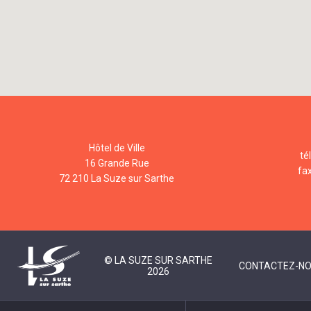
Hôtel de Ville
té
16 Grande Rue
fa
72 210 La Suze sur Sarthe
© LA SUZE SUR SARTHE
CONTACTEZ-N
2026