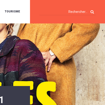
TOURISME
A
OIE
ERTE
ISITES
T
ÉCOUVERTES
ES
ANDONNÉES
E
AMPING
OUR
AMPING-
ARS
ENTES
T
ARAVANES
A
ALTE
LUVIALE
ENIR
1
A
UZE