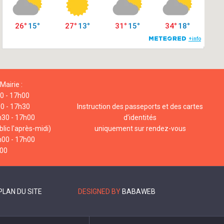
Mairie :
00 - 17h00
00 - 17h30
Instruction des passeports et des cartes
h30 - 17h00
d’identités
lic l'après-midi)
uniquement sur rendez-vous
h00 - 17h00
h00
PLAN DU SITE
DESIGNED BY
BABAWEB