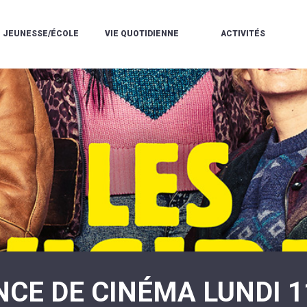
JEUNESSE/ÉCOLE
VIE QUOTIDIENNE
ACTIVITÉS
L'ACCUEIL
ESPACE
L
LA
DE
DE
V
MÉDIATHÈQUE
LOISIRS
VIE
V
L'ÉCOLE
SOCIALE
LE
V
COMMUNAUTAIRE
PÉRISCOLAIRE
QUELQUES
E
DE
/
RÈGLES
D
MUSIQUE
LES
DE
L
L'ÉCOLE
MERCREDIS
VIE
R
COMMUNAUTAIRE
RÉCRÉATIFS
DE
ENVIRONNEMENT
L
LE
DANSE
C
RESTAURANT
L'EAU
LA
P
SCOLAIRE
ET
PISCINE
C
LES
L'ASSAINISSEMENT
COMMUNAUTAIRE
C
ÉCOLES
T
LA
/
E
ASSOCIATIONS
RÉSIDENCE
LE
C
AUTONOMIE
COLLÈGE
L
ESPACE
LE
H
JEUNES
CCAS
F
11
LA
V
-
NCE DE CINÉMA LUNDI 1
POLICE
À
18
MUNICIPALE
L
ANS
S
:
SÉCURITÉ