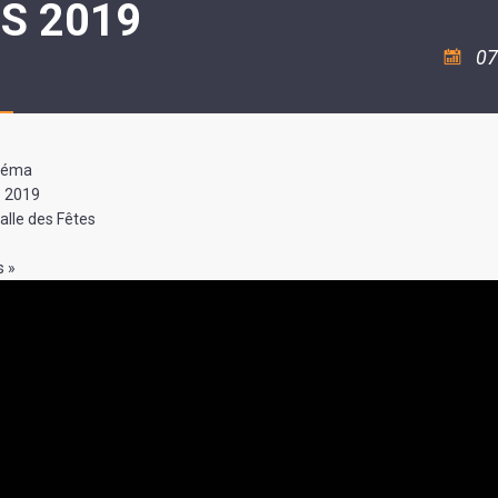
S 2019
ASSOCIATION
/
LA
RISQUES
COULÉE
MAJEURS
07
DOUCE
SANTÉ/COMMERCES/ARTISANS
néma
s 2019
alle des Fêtes
s »