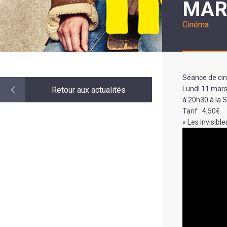
MAR
LE
MOT
DE
Cinéma
LA
MINORITÉ
Séance de ci
Lundi 11 mar
Retour aux actualités
à 20h30 à la S
Tarif : 4,50€
« Les invisible