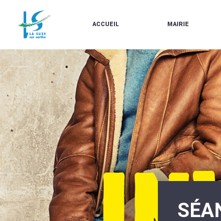
ACCUEIL
MAIRIE
LE
LES
MARCHÉ
ÉLUS
À
CONTACTS
PROPOS
/
DE
HORAIRES
LA
URBANISME/PLU
SUZE
EN
BULLETINS
LIGNE
EN
CARTES
LIGNE
D'IDENTITÉ-
PASSEPORTS
AGENDA
LE
CMJ
LA
SUZE
RÉUNIONS
AU
DU
DÉBUT
CONSEIL
DU
MUNICIPAL
20ÈME
ARRÊTÉS
SIÈCLE
ET
SÉA
DÉCISIONS
DU
MAIRE