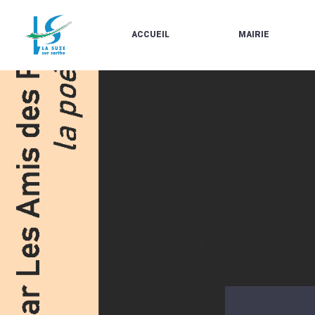
ACCUEIL
MAIRIE
LE
LES
MARCHÉ
ÉLUS
À
CONTACTS
PROPOS
/
DE
HORAIRES
LA
URBANISME/PLU
SUZE
EN
BULLETINS
LIGNE
EN
CARTES
LIGNE
D'IDENTITÉ-
PASSEPORTS
AGENDA
LE
CMJ
LA
SUZE
RÉUNIONS
AU
DU
DÉBUT
CONSEIL
DU
MUNICIPAL
20ÈME
ARRÊTÉS
SIÈCLE
ET
DÉCISIONS
DU
MAIRE