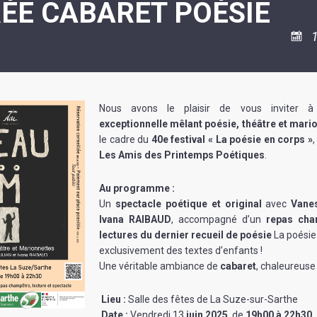
RÉE CABARET POÉSIE
ASSOCIATION
/
LA
RISQUES
COULÉE
MAJEURS
1
DOUCE
SANTÉ/COMMERCES/ARTISANS
Nous avons le plaisir de vous inviter
exceptionnelle mêlant poésie, théâtre et mari
le cadre du
40e festival « La poésie en corps »
Les Amis des Printemps Poétiques
.
Au programme :
Un
spectacle poétique et original
avec
Vane
Ivana RAIBAUD
, accompagné d’un
repas cha
lectures du dernier recueil de poésie
La poési
exclusivement des textes d’enfants !
Une véritable ambiance de
cabaret
, chaleureuse 
Lieu :
Salle des fêtes de La Suze-sur-Sarthe
Date :
Vendredi 13
juin 2025
, de
19h00 à 22h30