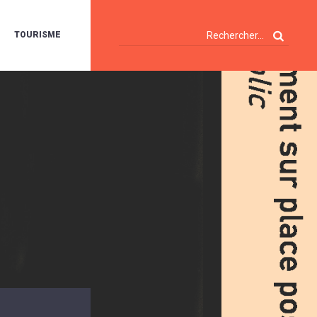
TOURISME
A
OIE
ERTE
ISITES
T
ÉCOUVERTES
ES
ANDONNÉES
E
AMPING
OUR
AMPING-
ARS
ENTES
T
ARAVANES
A
ALTE
LUVIALE
ENIR
A
UZE