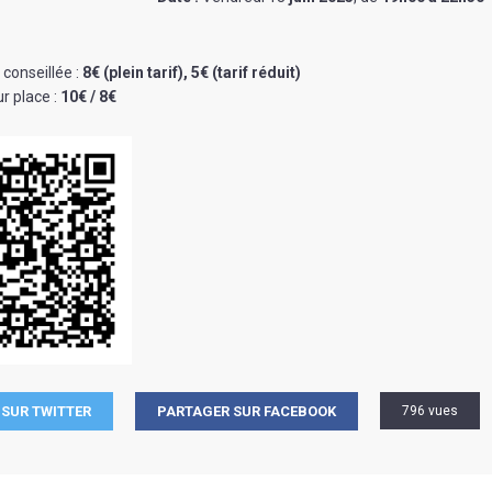
 conseillée
:
8€ (plein tarif), 5€ (tarif réduit)
r place :
10€ / 8€
SUR TWITTER
PARTAGER SUR FACEBOOK
796 vues