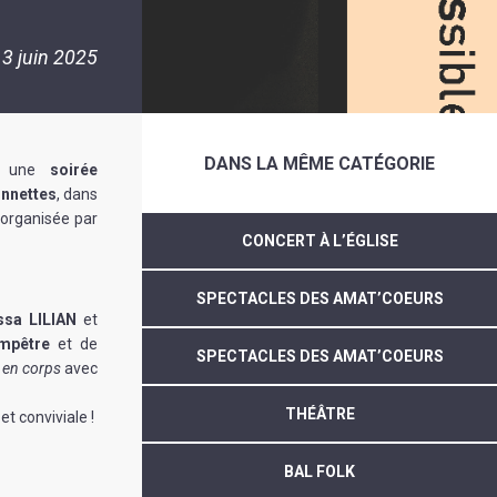
3 juin 2025
DANS LA MÊME CATÉGORIE
 à une
soirée
onnettes
, dans
, organisée par
CONCERT À L’ÉGLISE
SPECTACLES DES AMAT’COEURS
ssa LILIAN
et
mpêtre
et de
SPECTACLES DES AMAT’COEURS
e
en corps
avec
THÉÂTRE
et conviviale !
BAL FOLK