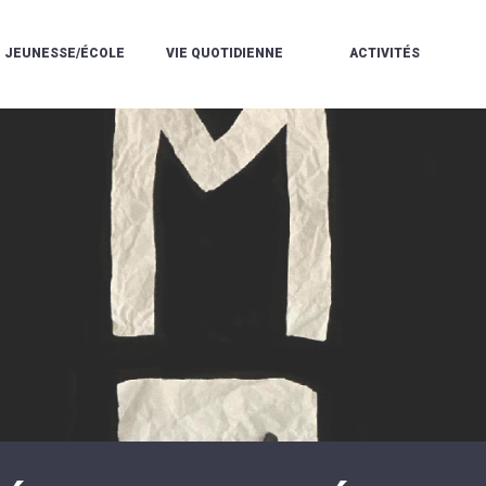
JEUNESSE/ÉCOLE
VIE QUOTIDIENNE
ACTIVITÉS
L'ACCUEIL
ESPACE
L
LA
DE
DE
V
MÉDIATHÈQUE
LOISIRS
VIE
V
L'ÉCOLE
SOCIALE
LE
V
COMMUNAUTAIRE
PÉRISCOLAIRE
QUELQUES
E
DE
/
RÈGLES
D
MUSIQUE
LES
DE
L
L'ÉCOLE
MERCREDIS
VIE
R
COMMUNAUTAIRE
RÉCRÉATIFS
DE
ENVIRONNEMENT
L
LE
DANSE
C
RESTAURANT
L'EAU
LA
P
SCOLAIRE
ET
PISCINE
C
LES
L'ASSAINISSEMENT
COMMUNAUTAIRE
C
ÉCOLES
T
LA
/
E
ASSOCIATIONS
RÉSIDENCE
LE
C
AUTONOMIE
COLLÈGE
L
ESPACE
LE
H
JEUNES
CCAS
F
11
LA
V
-
POLICE
À
18
MUNICIPALE
L
ANS
S
:
SÉCURITÉ