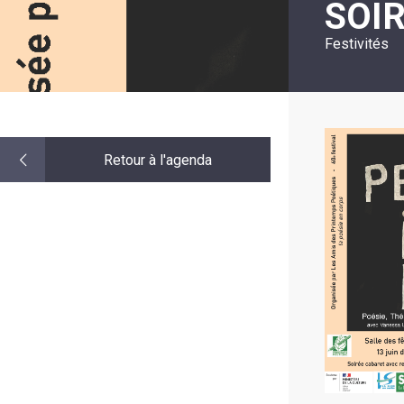
SOI
LE
MOT
DE
Festivités
LA
MINORITÉ
Retour à l'agenda