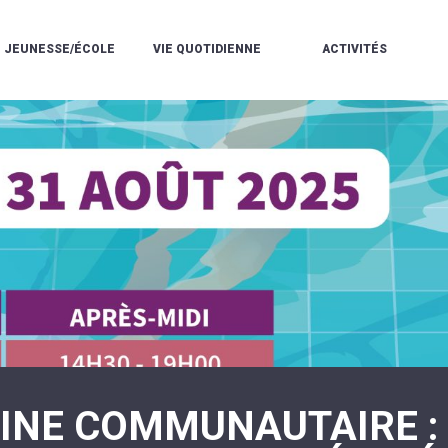
JEUNESSE/ÉCOLE
VIE QUOTIDIENNE
ACTIVITÉS
L'ACCUEIL
ESPACE
L
LA
DE
DE
V
MÉDIATHÈQUE
LOISIRS
VIE
V
L'ÉCOLE
SOCIALE
LE
V
COMMUNAUTAIRE
PÉRISCOLAIRE
QUELQUES
E
DE
/
RÈGLES
D
MUSIQUE
LES
DE
L
L'ÉCOLE
MERCREDIS
VIE
R
COMMUNAUTAIRE
RÉCRÉATIFS
DE
ENVIRONNEMENT
L
LE
DANSE
C
RESTAURANT
L'EAU
LA
P
SCOLAIRE
ET
PISCINE
C
LES
L'ASSAINISSEMENT
COMMUNAUTAIRE
C
ÉCOLES
T
LA
/
E
ASSOCIATIONS
RÉSIDENCE
LE
C
AUTONOMIE
COLLÈGE
L
ESPACE
LE
H
JEUNES
CCAS
F
11
LA
V
-
CINE COMMUNAUTAIRE :
POLICE
À
18
MUNICIPALE
L
ANS
S
:
SÉCURITÉ