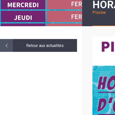
HORA
LE
MOT
DE
Piscine
LA
MINORITÉ
Retour aux actualités