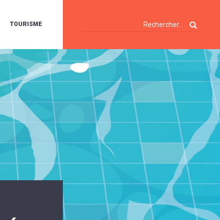
TOURISME
A
OIE
ERTE
ISITES
T
ÉCOUVERTES
ES
ANDONNÉES
E
AMPING
OUR
AMPING-
ARS
ENTES
T
ARAVANES
A
ALTE
LUVIALE
ENIR
A
UZE