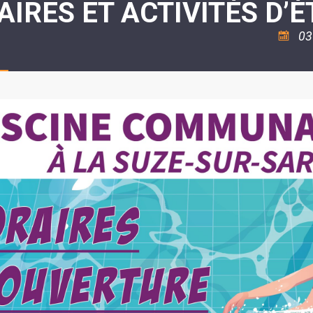
IRES ET ACTIVITÉS D’É
ASSOCIATION
/
LA
RISQUES
COULÉE
MAJEURS
03
DOUCE
SANTÉ/COMMERCES/ARTISANS