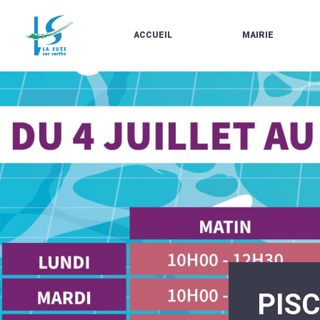
ACCUEIL
MAIRIE
LE
LES
MARCHÉ
ÉLUS
À
CONTACTS
PROPOS
/
DE
HORAIRES
LA
URBANISME/PLU
SUZE
EN
BULLETINS
LIGNE
EN
CARTES
LIGNE
D'IDENTITÉ-
PASSEPORTS
AGENDA
LE
CMJ
LA
SUZE
RÉUNIONS
AU
DU
DÉBUT
CONSEIL
DU
MUNICIPAL
20ÈME
ARRÊTÉS
SIÈCLE
ET
PIS
DÉCISIONS
DU
MAIRE