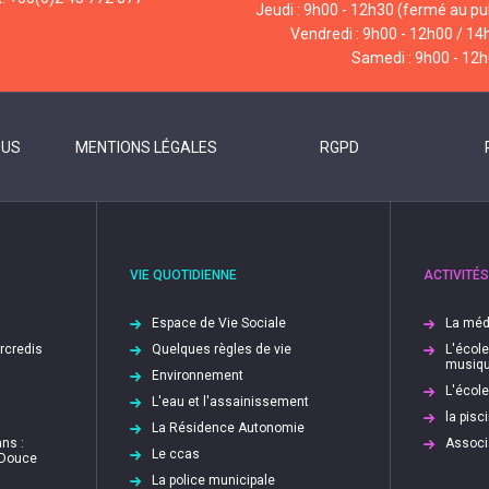
Jeudi : 9h00 - 12h30 (fermé au pub
Vendredi : 9h00 - 12h00 / 14
Samedi : 9h00 - 12
OUS
MENTIONS LÉGALES
RGPD
VIE QUOTIDIENNE
ACTIVITÉS
Espace de Vie Sociale
La méd
ercredis
Quelques règles de vie
L'écol
musiq
Environnement
L'écol
L'eau et l'assainissement
la pis
La Résidence Autonomie
ns :
Associ
Le ccas
 Douce
La police municipale