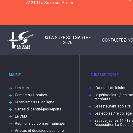
72 210 La Suze sur Sarthe
© LA SUZE SUR SARTHE
CONTACTEZ-N
2026
MAIRIE
JEUNESSE/ÉCOLE
Les élus
L'accueil de loisirs
Contacts / Horaires
Le périscolaire / les m
récréatifs
Urbanisme/PLU en ligne
Le restaurant scolaire
Cartes d'identité-passeports
Les écoles / le collège
Le CMJ
Espace jeunes 11 - 18 a
Réunions du conseil municipal
Association La Coulée
Arrêtés et décisions du maire