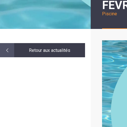
FEV
LE
MOT
DE
Piscine
LA
MINORITÉ
Retour aux actualités