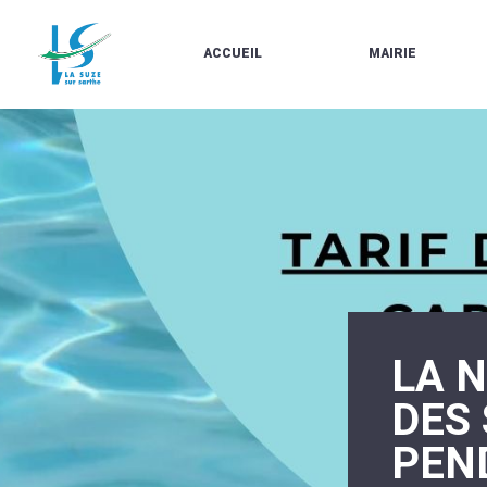
ACCUEIL
MAIRIE
LE
LES
MARCHÉ
ÉLUS
À
CONTACTS
PROPOS
/
DE
HORAIRES
LA
URBANISME/PLU
SUZE
EN
BULLETINS
LIGNE
EN
CARTES
LIGNE
D'IDENTITÉ-
PASSEPORTS
AGENDA
LE
CMJ
LA
SUZE
RÉUNIONS
LA 
AU
DU
DÉBUT
CONSEIL
DU
MUNICIPAL
DES
20ÈME
ARRÊTÉS
SIÈCLE
ET
PEN
DÉCISIONS
DU
MAIRE