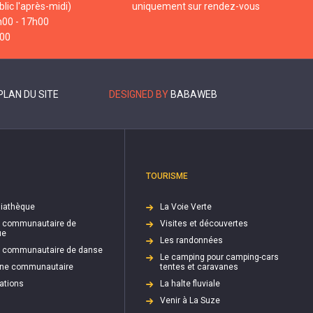
lic l'après-midi)
uniquement sur rendez-vous
h00 - 17h00
h00
PLAN DU SITE
DESIGNED BY
BABAWEB
TOURISME
iathèque
La Voie Verte
e communautaire de
Visites et découvertes
ue
Les randonnées
e communautaire de danse
Le camping pour camping-cars
cine communautaire
tentes et caravanes
ations
La halte fluviale
Venir à La Suze