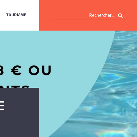
TOURISME
A
OIE
ERTE
ISITES
T
ÉCOUVERTES
ES
ANDONNÉES
E
AMPING
OUR
AMPING-
ARS
ENTES
T
E
ARAVANES
A
ALTE
LUVIALE
ENIR
E
A
UZE