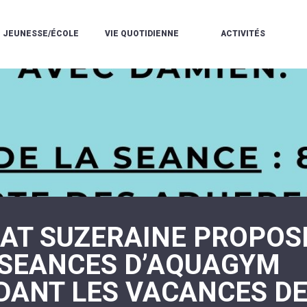
JEUNESSE/ÉCOLE
VIE QUOTIDIENNE
ACTIVITÉS
L'ACCUEIL
ESPACE
L
LA
DE
DE
V
MÉDIATHÈQUE
LOISIRS
VIE
V
L'ÉCOLE
SOCIALE
LE
V
COMMUNAUTAIRE
PÉRISCOLAIRE
QUELQUES
E
DE
/
RÈGLES
D
MUSIQUE
LES
DE
L
L'ÉCOLE
MERCREDIS
VIE
R
COMMUNAUTAIRE
RÉCRÉATIFS
DE
ENVIRONNEMENT
L
LE
DANSE
C
RESTAURANT
L'EAU
LA
P
SCOLAIRE
ET
PISCINE
C
LES
L'ASSAINISSEMENT
COMMUNAUTAIRE
C
ÉCOLES
T
LA
/
E
ASSOCIATIONS
RÉSIDENCE
NAT SUZERAINE PROPOS
LE
C
AUTONOMIE
COLLÈGE
L
ESPACE
LE
 SEANCES D’AQUAGYM
H
JEUNES
CCAS
F
11
LA
V
-
DANT LES VACANCES D
POLICE
À
18
MUNICIPALE
L
ANS
S
:
SÉCURITÉ