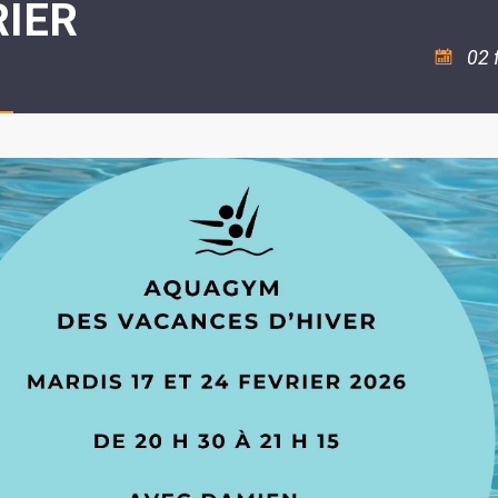
RIER
ASSOCIATION
/
LA
RISQUES
COULÉE
MAJEURS
02 
DOUCE
SANTÉ/COMMERCES/ARTISANS