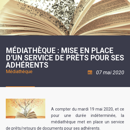
SCOLAIRE
20ÈME
RÉUNIONS
VOIE
DE
SIÈCLE
DU
LES
ENVIRONNEMENT
VERTE
MUSIQUE
CONSEIL
ÉCOLES
VISITES
L'ÉCOLE
MUNICIPAL
/
L'EAU
ET
COMMUNAUTAIRE
LE
ARRÊTÉS
ET
DÉCOUVERTES
DE
COLLÈGE
ET
L'ASSAINISSEMENT
DANSE
LES
DÉCISIONS
ESPACE
LA
LA
RANDONNÉES
DU
JEUNES
RÉSIDENCE
PISCINE
MAIRE
11
AUTONOMIE
LE
COMMUNAUTAIRE
-
LE
CAMPING
LE
18
MOT
POUR
ASSOCIATIONS
CCAS
ANS
DE
MÉDIATHÈQUE : MISE EN PLACE
CAMPING-
:
LA
LA
CARS
ASSOCIATION
D’UN SERVICE DE PRÊTS POUR SES
MINORITÉ
POLICE
TENTES
LA
MUNICIPALE
ET
ADHÉRENTS
COULÉE
CARAVANES
SÉCURITÉ
DOUCE
/
LA
Médiathèque
07 mai 2020
RISQUES
HALTE
MAJEURS
FLUVIALE
VENIR
SANTÉ/COMMERCES/ARTISANS
À
LA
SUZE
A compter du mardi 19 mai 2020, et ce
pour une durée indéterminée, la
médiathèque met en place un service
de prêts/retours de documents pour ses adhérents.