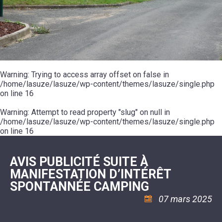
SCOLAIRE
20ÈME
RÉUNIONS
VOIE
DE
SIÈCLE
DU
LES
ENVIRONNEMENT
VERTE
MUSIQUE
CONSEIL
ÉCOLES
VISITES
L'ÉCOLE
MUNICIPAL
/
L'EAU
ET
COMMUNAUTAIRE
LE
ARRÊTÉS
ET
DÉCOUVERTES
DE
COLLÈGE
ET
L'ASSAINISSEMENT
DANSE
LES
DÉCISIONS
ESPACE
LA
LA
RANDONNÉES
DU
JEUNES
RÉSIDENCE
PISCINE
MAIRE
11
AUTONOMIE
LE
COMMUNAUTAIRE
-
LE
CAMPING
LE
Warning
18
: Trying to access array offset on false in
MOT
POUR
ASSOCIATIONS
CCAS
ANS
DE
/home/lasuze/lasuze/wp-content/themes/lasuze/single.php
CAMPING-
:
LA
LA
CARS
on line
16
ASSOCIATION
MINORITÉ
POLICE
TENTES
LA
MUNICIPALE
ET
COULÉE
Warning
CARAVANES
: Attempt to read property "slug" on null in
SÉCURITÉ
DOUCE
/
LA
/home/lasuze/lasuze/wp-content/themes/lasuze/single.php
RISQUES
HALTE
on line
16
MAJEURS
FLUVIALE
VENIR
SANTÉ/COMMERCES/ARTISANS
À
LA
AVIS PUBLICITÉ SUITE À
SUZE
MANIFESTATION D’INTÉRÊT
SPONTANNÉE CAMPING
07 mars 2025