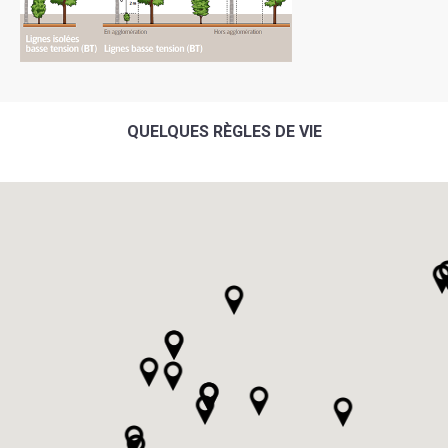
QUELQUES RÈGLES DE VIE