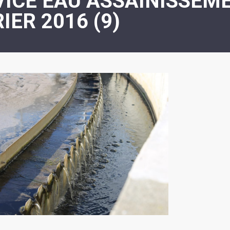
VICE EAU ASSAINISSEM
ASSOCIATION
/
IER 2016 (9)
LA
RISQUES
COULÉE
MAJEURS
DOUCE
SANTÉ/COMMERCES/ARTISANS