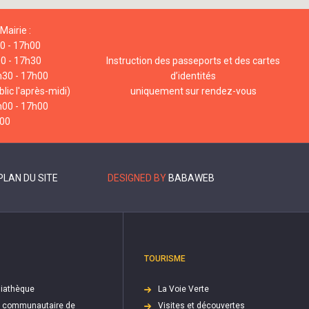
Mairie :
00 - 17h00
00 - 17h30
Instruction des passeports et des cartes
h30 - 17h00
d’identités
lic l'après-midi)
uniquement sur rendez-vous
h00 - 17h00
h00
PLAN DU SITE
DESIGNED BY
BABAWEB
TOURISME
iathèque
La Voie Verte
e communautaire de
Visites et découvertes