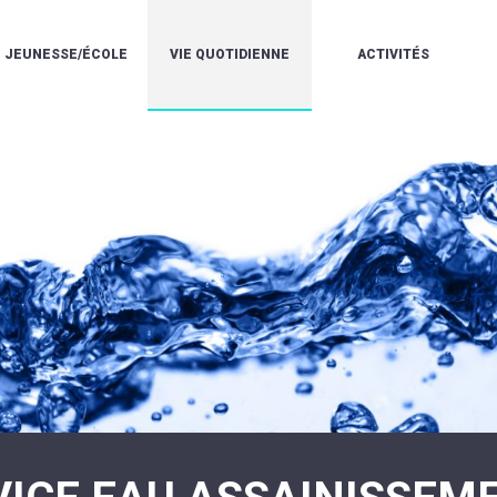
JEUNESSE/ÉCOLE
VIE QUOTIDIENNE
ACTIVITÉS
L'ACCUEIL
ESPACE
L
LA
DE
DE
V
MÉDIATHÈQUE
LOISIRS
VIE
V
L'ÉCOLE
SOCIALE
LE
V
COMMUNAUTAIRE
PÉRISCOLAIRE
QUELQUES
E
DE
/
RÈGLES
D
MUSIQUE
LES
DE
L
L'ÉCOLE
MERCREDIS
VIE
R
COMMUNAUTAIRE
RÉCRÉATIFS
DE
ENVIRONNEMENT
L
LE
DANSE
C
RESTAURANT
L'EAU
LA
P
SCOLAIRE
ET
PISCINE
C
LES
L'ASSAINISSEMENT
COMMUNAUTAIRE
C
ÉCOLES
T
LA
/
E
ASSOCIATIONS
RÉSIDENCE
LE
C
AUTONOMIE
COLLÈGE
L
ESPACE
LE
H
JEUNES
CCAS
F
11
LA
V
-
POLICE
À
18
MUNICIPALE
L
ANS
S
:
SÉCURITÉ