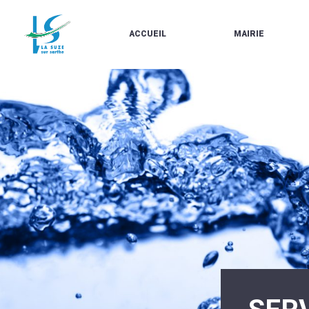
ACCUEIL
MAIRIE
LE
LES
MARCHÉ
ÉLUS
À
CONTACTS
PROPOS
/
DE
HORAIRES
LA
URBANISME/PLU
SUZE
EN
BULLETINS
LIGNE
EN
CARTES
LIGNE
D'IDENTITÉ-
PASSEPORTS
AGENDA
LE
CMJ
LA
SUZE
RÉUNIONS
AU
DU
DÉBUT
CONSEIL
DU
MUNICIPAL
20ÈME
ARRÊTÉS
SIÈCLE
ET
DÉCISIONS
DU
MAIRE