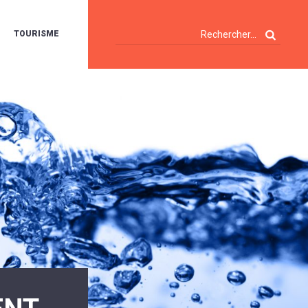
TOURISME
A
OIE
ERTE
ISITES
T
ÉCOUVERTES
ES
ANDONNÉES
E
AMPING
OUR
AMPING-
ARS
ENTES
T
ARAVANES
A
ALTE
LUVIALE
ENIR
A
UZE