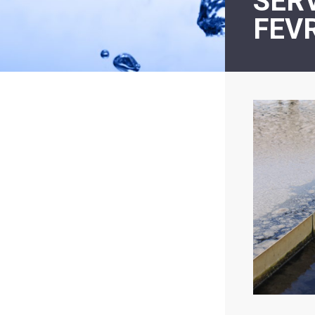
SER
LE
FEVR
MOT
DE
LA
MINORITÉ