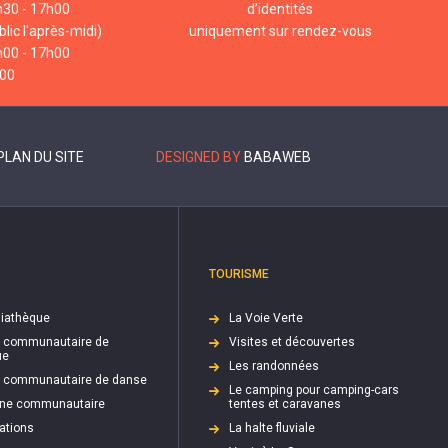
h30 - 17h00
d’identités
lic l'après-midi)
uniquement sur rendez-vous
h00 - 17h00
h00
PLAN DU SITE
DESIGNED BY
BABAWEB
TOURISME
iathèque
La Voie Verte
e communautaire de
Visites et découvertes
ue
Les randonnées
e communautaire de danse
Le camping pour camping-cars
cine communautaire
tentes et caravanes
ations
La halte fluviale