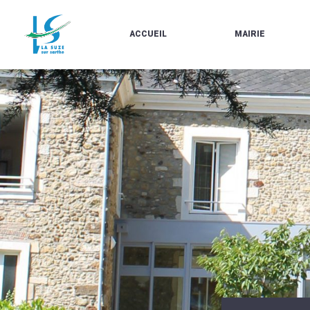
ACCUEIL
MAIRIE
LE
LES
MARCHÉ
ÉLUS
À
CONTACTS
PROPOS
/
DE
HORAIRES
LA
URBANISME/PLU
SUZE
EN
BULLETINS
LIGNE
EN
CARTES
LIGNE
D'IDENTITÉ-
PASSEPORTS
AGENDA
LE
CMJ
LA
SUZE
RÉUNIONS
AU
DU
DÉBUT
CONSEIL
DU
MUNICIPAL
20ÈME
ARRÊTÉS
SIÈCLE
ET
DÉCISIONS
DU
MAIRE