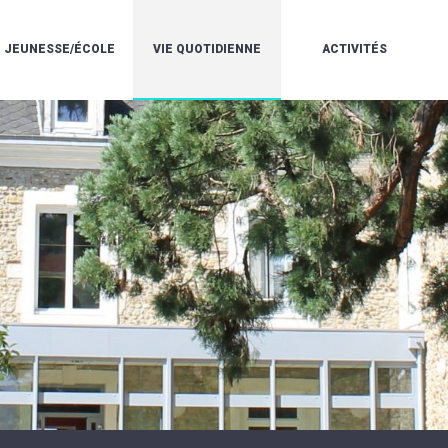
JEUNESSE/ÉCOLE
VIE QUOTIDIENNE
ACTIVITÉS
L'ACCUEIL
ESPACE
L
LA
DE
DE
V
MÉDIATHÈQUE
LOISIRS
VIE
V
L'ÉCOLE
SOCIALE
LE
V
COMMUNAUTAIRE
PÉRISCOLAIRE
QUELQUES
E
DE
/
RÈGLES
D
MUSIQUE
LES
DE
L
L'ÉCOLE
MERCREDIS
VIE
R
COMMUNAUTAIRE
RÉCRÉATIFS
DE
ENVIRONNEMENT
L
LE
DANSE
C
RESTAURANT
L'EAU
LA
P
SCOLAIRE
ET
PISCINE
C
LES
L'ASSAINISSEMENT
COMMUNAUTAIRE
C
ÉCOLES
T
LA
/
E
ASSOCIATIONS
RÉSIDENCE
LE
C
AUTONOMIE
COLLÈGE
L
ESPACE
LE
H
JEUNES
CCAS
F
11
LA
V
-
POLICE
À
18
MUNICIPALE
L
ANS
S
:
SÉCURITÉ