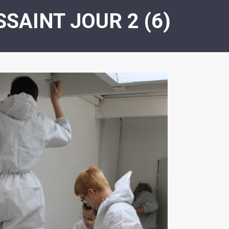
ASSOCIATION
/
SAINT JOUR 2 (6)
LA
RISQUES
COULÉE
MAJEURS
DOUCE
SANTÉ/COMMERCES/ARTISANS