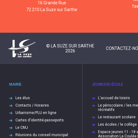
16 Grande Rue
fa
72 210 La Suze sur Sarthe
© LA SUZE SUR SARTHE
CONTACTEZ-N
2026
MAIRIE
JEUNESSE/ÉCOLE
Les élus
L'accueil de loisirs
Contacts / Horaires
Le périscolaire / les m
récréatifs
Urbanisme/PLU en ligne
Le restaurant scolaire
Cartes d'identité-passeports
Les écoles / le collège
Le CMJ
Espace jeunes 11 - 18 a
Réunions du conseil municipal
Association La Coulée