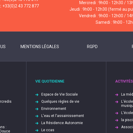
Mercredi : 9h00 - 12h30 / 13
x: +33(0)2 43 772 877
Jeudi : 9h00 - 12h30 (fermé au pub
Vendredi : 9h00 - 12h00 / 14
Samedi : 9h00 - 12
OUS
MENTIONS LÉGALES
RGPD
VIE QUOTIDIENNE
ACTIVITÉS
Espace de Vie Sociale
La méd
ercredis
Quelques règles de vie
L'écol
musiq
Environnement
L'écol
L'eau et l'assainissement
la pis
La Résidence Autonomie
ns :
Associ
Le ccas
 Douce