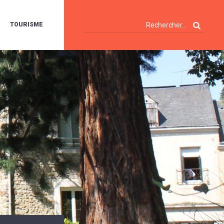
TOURISME
A
OIE
ERTE
ISITES
T
ÉCOUVERTES
ES
ANDONNÉES
E
AMPING
OUR
AMPING-
ARS
ENTES
T
ARAVANES
A
ALTE
LUVIALE
ENIR
A
UZE