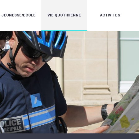
JEUNESSE/ÉCOLE
VIE QUOTIDIENNE
ACTIVITÉS
L'ACCUEIL
ESPACE
L
LA
DE
DE
V
MÉDIATHÈQUE
LOISIRS
VIE
V
L'ÉCOLE
SOCIALE
LE
V
COMMUNAUTAIRE
PÉRISCOLAIRE
QUELQUES
E
DE
/
RÈGLES
D
MUSIQUE
LES
DE
L
L'ÉCOLE
MERCREDIS
VIE
R
COMMUNAUTAIRE
RÉCRÉATIFS
DE
ENVIRONNEMENT
L
LE
DANSE
C
RESTAURANT
L'EAU
LA
P
SCOLAIRE
ET
PISCINE
C
LES
L'ASSAINISSEMENT
COMMUNAUTAIRE
C
ÉCOLES
T
LA
/
E
ASSOCIATIONS
RÉSIDENCE
LE
C
AUTONOMIE
COLLÈGE
L
ESPACE
LE
H
JEUNES
CCAS
F
11
LA
V
-
POLICE
À
18
MUNICIPALE
L
ANS
S
:
SÉCURITÉ