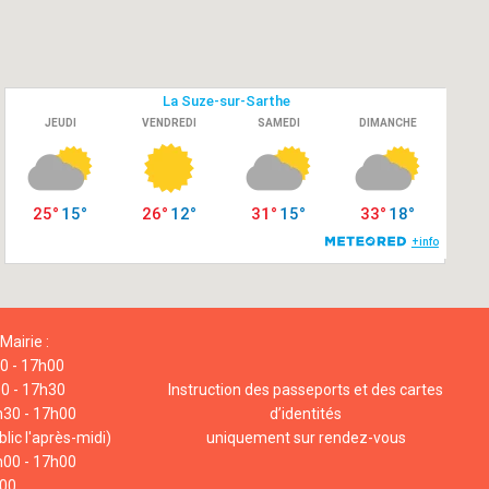
Mairie :
00 - 17h00
00 - 17h30
Instruction des passeports et des cartes
h30 - 17h00
d’identités
lic l'après-midi)
uniquement sur rendez-vous
h00 - 17h00
h00