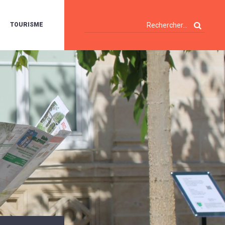
TOURISME
A
OIE
ERTE
ISITES
T
ÉCOUVERTES
ES
ANDONNÉES
E
AMPING
OUR
AMPING-
ARS
ENTES
T
ARAVANES
A
ALTE
LUVIALE
ENIR
A
UZE