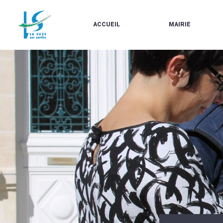
ACCUEIL
MAIRIE
LE
LES
MARCHÉ
ÉLUS
À
CONTACTS
PROPOS
/
DE
HORAIRES
LA
URBANISME/PLU
SUZE
EN
BULLETINS
LIGNE
EN
CARTES
LIGNE
D'IDENTITÉ-
PASSEPORTS
AGENDA
LE
CMJ
LA
SUZE
RÉUNIONS
AU
DU
DÉBUT
CONSEIL
DU
MUNICIPAL
20ÈME
ARRÊTÉS
SIÈCLE
ET
DÉCISIONS
DU
MAIRE