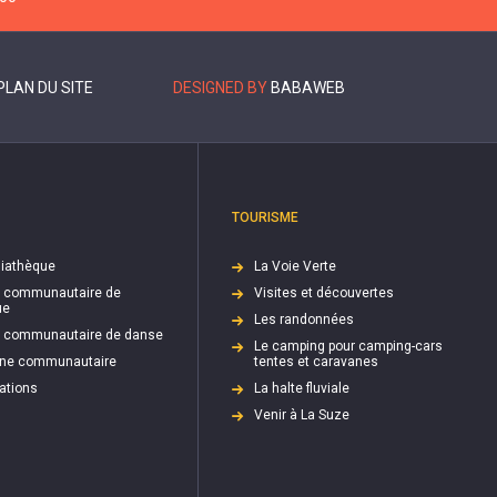
PLAN DU SITE
DESIGNED BY
BABAWEB
TOURISME
iathèque
La Voie Verte
e communautaire de
Visites et découvertes
ue
Les randonnées
e communautaire de danse
Le camping pour camping-cars
cine communautaire
tentes et caravanes
ations
La halte fluviale
Venir à La Suze