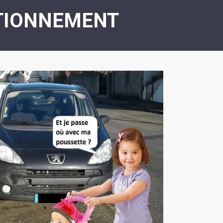
ASSOCIATION
/
TIONNEMENT
LA
RISQUES
COULÉE
MAJEURS
DOUCE
SANTÉ/COMMERCES/ARTISANS