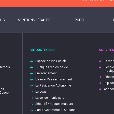
OUS
MENTIONS LÉGALES
RGPD
VIE QUOTIDIENNE
ACTIVITÉS
Espace de Vie Sociale
La méd
ercredis
Quelques règles de vie
L'écol
musiq
Environnement
L'écol
L'eau et l'assainissement
la pis
La Résidence Autonomie
ns :
Associ
Le ccas
 Douce
La police municipale
Sécurité / risques majeurs
Santé/Commerces/Artisans