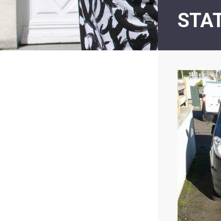
LE
STA
MOT
DE
LA
MINORITÉ