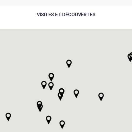
VISITES ET DÉCOUVERTES