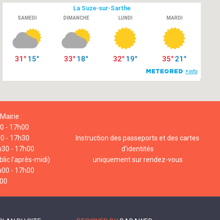
Mairie :
00 - 17h00
00 - 17h30
Instruction des passeports et des cartes
h30 - 17h00
d’identités
lic l'après-midi)
uniquement sur rendez-vous
h00 - 17h00
h00