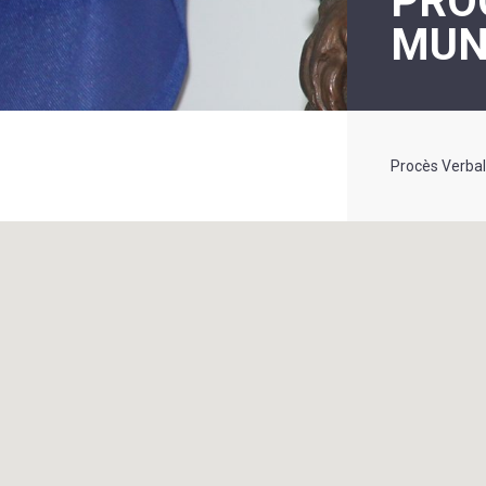
PRO
LE
MUNI
MOT
DE
LA
MINORITÉ
Procès Verbal