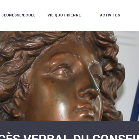
JEUNESSE/ÉCOLE
VIE QUOTIDIENNE
ACTIVITÉS
L'ACCUEIL
ESPACE
L
LA
DE
DE
V
MÉDIATHÈQUE
LOISIRS
VIE
V
L'ÉCOLE
SOCIALE
LE
V
COMMUNAUTAIRE
PÉRISCOLAIRE
QUELQUES
E
DE
/
RÈGLES
D
MUSIQUE
LES
DE
L
L'ÉCOLE
MERCREDIS
VIE
R
COMMUNAUTAIRE
RÉCRÉATIFS
DE
ENVIRONNEMENT
L
LE
DANSE
C
RESTAURANT
L'EAU
LA
P
SCOLAIRE
ET
PISCINE
C
LES
L'ASSAINISSEMENT
COMMUNAUTAIRE
C
ÉCOLES
T
LA
/
E
ASSOCIATIONS
RÉSIDENCE
LE
C
AUTONOMIE
COLLÈGE
L
ESPACE
LE
H
JEUNES
CCAS
F
11
LA
V
-
POLICE
À
18
MUNICIPALE
L
ANS
S
:
SÉCURITÉ