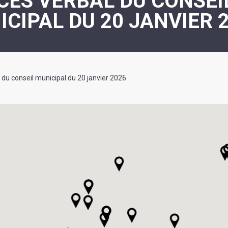
CÈS VERBAL DU CONSEI
ASSOCIATION
/
CIPAL DU 20 JANVIER 
LA
RISQUES
COULÉE
MAJEURS
DOUCE
SANTÉ/COMMERCES/ARTISANS
 du conseil municipal du 20 janvier 2026