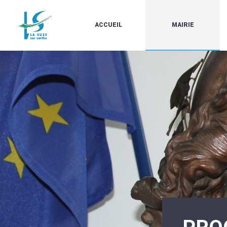
ACCUEIL
MAIRIE
LE
LES
MARCHÉ
ÉLUS
À
CONTACTS
PROPOS
/
DE
HORAIRES
LA
URBANISME/PLU
SUZE
EN
BULLETINS
LIGNE
EN
CARTES
LIGNE
D'IDENTITÉ-
PASSEPORTS
AGENDA
LE
CMJ
LA
SUZE
RÉUNIONS
AU
DU
DÉBUT
CONSEIL
DU
MUNICIPAL
20ÈME
ARRÊTÉS
SIÈCLE
ET
DÉCISIONS
DU
MAIRE