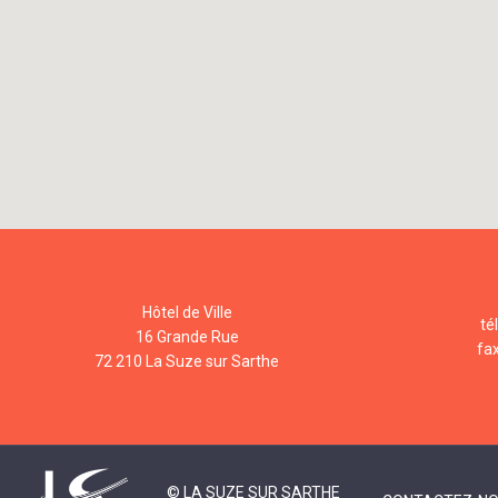
Hôtel de Ville
té
16 Grande Rue
fa
72 210 La Suze sur Sarthe
© LA SUZE SUR SARTHE