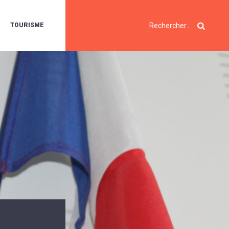
TOURISME
A
OIE
ERTE
ISITES
T
ÉCOUVERTES
ES
ANDONNÉES
E
AMPING
OUR
AMPING-
ARS
ENTES
T
ARAVANES
A
ALTE
LUVIALE
ENIR
A
UZE