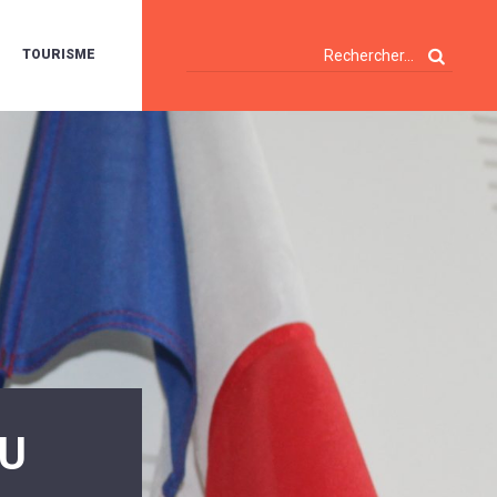
TOURISME
A
OIE
ERTE
ISITES
T
ÉCOUVERTES
ES
ANDONNÉES
E
AMPING
OUR
AMPING-
ARS
ENTES
T
ARAVANES
A
ALTE
LUVIALE
DU
ENIR
A
UZE