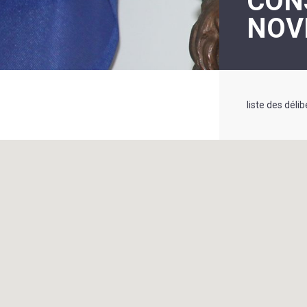
CONS
LE
NOV
MOT
DE
LA
MINORITÉ
liste des dél