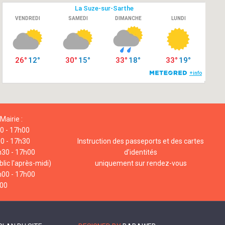
Mairie :
00 - 17h00
00 - 17h30
Instruction des passeports et des cartes
h30 - 17h00
d’identités
lic l'après-midi)
uniquement sur rendez-vous
h00 - 17h00
h00