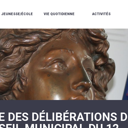
JEUNESSE/ÉCOLE
VIE QUOTIDIENNE
ACTIVITÉS
L'ACCUEIL
ESPACE
L
LA
DE
DE
V
MÉDIATHÈQUE
LOISIRS
VIE
V
L'ÉCOLE
SOCIALE
LE
V
COMMUNAUTAIRE
PÉRISCOLAIRE
QUELQUES
E
DE
/
RÈGLES
D
MUSIQUE
LES
DE
L
L'ÉCOLE
MERCREDIS
VIE
R
COMMUNAUTAIRE
RÉCRÉATIFS
DE
ENVIRONNEMENT
L
LE
DANSE
C
RESTAURANT
L'EAU
LA
P
SCOLAIRE
ET
PISCINE
C
LES
L'ASSAINISSEMENT
COMMUNAUTAIRE
C
ÉCOLES
T
LA
/
E
ASSOCIATIONS
RÉSIDENCE
LE
C
AUTONOMIE
COLLÈGE
L
ESPACE
LE
H
JEUNES
CCAS
F
11
E DES DÉLIBÉRATIONS 
LA
V
-
POLICE
À
18
MUNICIPALE
L
ANS
S
:
SÉCURITÉ