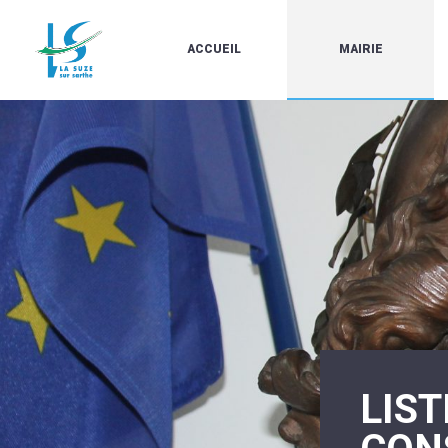
ACCUEIL
MAIRIE
LE
LES
MARCHÉ
ÉLUS
À
CONTACTS
PROPOS
/
DE
HORAIRES
LA
URBANISME/PLU
SUZE
EN
BULLETINS
LIGNE
EN
CARTES
LIGNE
D'IDENTITÉ-
PASSEPORTS
AGENDA
LE
CMJ
LA
SUZE
RÉUNIONS
AU
DU
DÉBUT
CONSEIL
DU
MUNICIPAL
20ÈME
ARRÊTÉS
SIÈCLE
LIST
ET
DÉCISIONS
DU
MAIRE