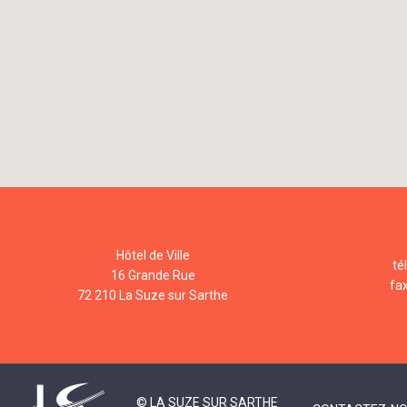
Hôtel de Ville
té
16 Grande Rue
fa
72 210 La Suze sur Sarthe
© LA SUZE SUR SARTHE