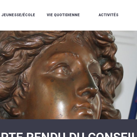
JEUNESSE/ÉCOLE
VIE QUOTIDIENNE
ACTIVITÉS
L'ACCUEIL
ESPACE
L
LA
DE
DE
V
MÉDIATHÈQUE
LOISIRS
VIE
V
L'ÉCOLE
SOCIALE
LE
V
COMMUNAUTAIRE
PÉRISCOLAIRE
QUELQUES
E
DE
/
RÈGLES
D
MUSIQUE
LES
DE
L
L'ÉCOLE
MERCREDIS
VIE
R
COMMUNAUTAIRE
RÉCRÉATIFS
DE
ENVIRONNEMENT
L
LE
DANSE
C
RESTAURANT
L'EAU
LA
P
SCOLAIRE
ET
PISCINE
C
LES
L'ASSAINISSEMENT
COMMUNAUTAIRE
C
ÉCOLES
T
LA
/
E
ASSOCIATIONS
RÉSIDENCE
LE
C
AUTONOMIE
COLLÈGE
L
ESPACE
LE
H
JEUNES
CCAS
F
11
LA
V
-
POLICE
À
18
MUNICIPALE
L
ANS
S
:
SÉCURITÉ