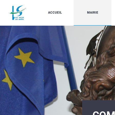
ACCUEIL
MAIRIE
LE
LES
MARCHÉ
ÉLUS
À
CONTACTS
PROPOS
/
DE
HORAIRES
LA
URBANISME/PLU
SUZE
EN
BULLETINS
LIGNE
EN
CARTES
LIGNE
D'IDENTITÉ-
PASSEPORTS
AGENDA
LE
CMJ
LA
SUZE
RÉUNIONS
AU
DU
DÉBUT
CONSEIL
DU
MUNICIPAL
20ÈME
ARRÊTÉS
SIÈCLE
ET
DÉCISIONS
DU
MAIRE