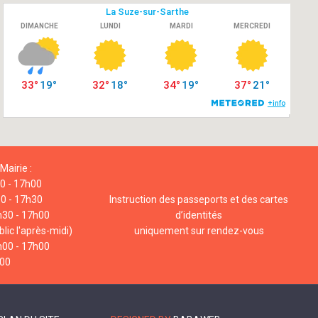
Mairie :
00 - 17h00
00 - 17h30
Instruction des passeports et des cartes
h30 - 17h00
d’identités
lic l'après-midi)
uniquement sur rendez-vous
h00 - 17h00
h00