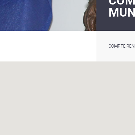
COM
LE
MUNI
MOT
DE
LA
MINORITÉ
COMPTE REND