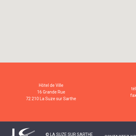
Hôtel de Ville
té
16 Grande Rue
fa
72 210 La Suze sur Sarthe
© LA SUZE SUR SARTHE