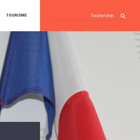
TOURISME
A
OIE
ERTE
ISITES
T
ÉCOUVERTES
ES
ANDONNÉES
E
AMPING
OUR
AMPING-
ARS
ENTES
T
ARAVANES
A
ALTE
LUVIALE
ENIR
A
UZE