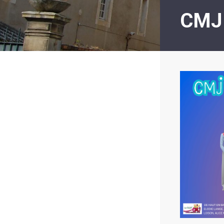
LE
CMJ
MOT
DE
LA
MINORITÉ