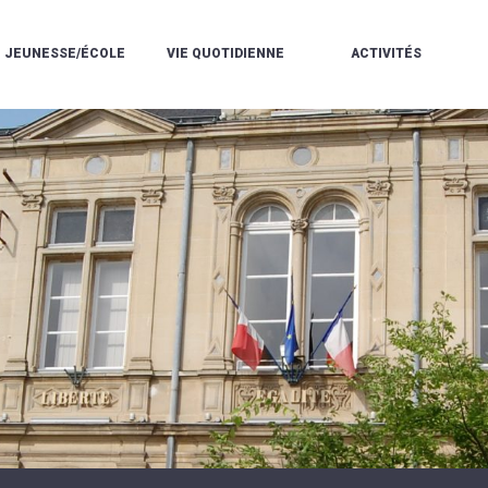
JEUNESSE/ÉCOLE
VIE QUOTIDIENNE
ACTIVITÉS
L'ACCUEIL
ESPACE
L
LA
DE
DE
V
MÉDIATHÈQUE
LOISIRS
VIE
V
L'ÉCOLE
SOCIALE
LE
V
COMMUNAUTAIRE
PÉRISCOLAIRE
QUELQUES
E
DE
/
RÈGLES
D
MUSIQUE
LES
DE
L
L'ÉCOLE
MERCREDIS
VIE
R
COMMUNAUTAIRE
RÉCRÉATIFS
DE
ENVIRONNEMENT
L
LE
DANSE
C
RESTAURANT
L'EAU
LA
P
SCOLAIRE
ET
PISCINE
C
LES
L'ASSAINISSEMENT
COMMUNAUTAIRE
C
ÉCOLES
T
LA
/
E
ASSOCIATIONS
RÉSIDENCE
LE
C
AUTONOMIE
COLLÈGE
L
ESPACE
LE
H
JEUNES
CCAS
F
11
LA
V
-
POLICE
À
18
MUNICIPALE
L
ANS
S
:
SÉCURITÉ