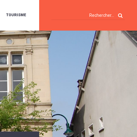
TOURISME
A
OIE
ERTE
ISITES
T
ÉCOUVERTES
ES
ANDONNÉES
E
AMPING
OUR
AMPING-
ARS
ENTES
T
ARAVANES
A
ALTE
LUVIALE
ENIR
A
UZE