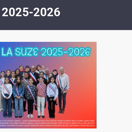
ASSOCIATION
/
 2025-2026
LA
RISQUES
COULÉE
MAJEURS
DOUCE
SANTÉ/COMMERCES/ARTISANS