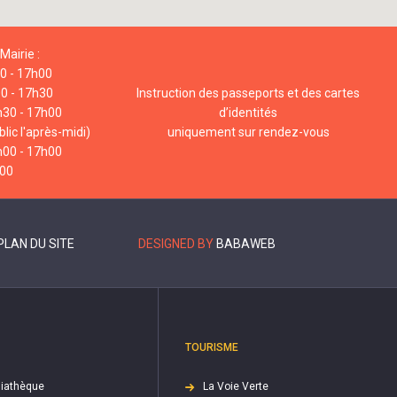
Mairie :
00 - 17h00
00 - 17h30
Instruction des passeports et des cartes
h30 - 17h00
d’identités
lic l'après-midi)
uniquement sur rendez-vous
h00 - 17h00
h00
PLAN DU SITE
DESIGNED BY
BABAWEB
TOURISME
iathèque
La Voie Verte