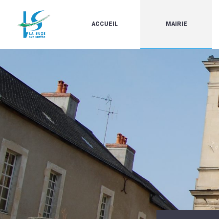
ACCUEIL
MAIRIE
LE
LES
MARCHÉ
ÉLUS
À
CONTACTS
PROPOS
/
DE
HORAIRES
LA
URBANISME/PLU
SUZE
EN
BULLETINS
LIGNE
EN
CARTES
LIGNE
D'IDENTITÉ-
PASSEPORTS
AGENDA
LE
CMJ
LA
SUZE
RÉUNIONS
AU
DU
DÉBUT
CONSEIL
DU
MUNICIPAL
20ÈME
ARRÊTÉS
SIÈCLE
ET
DÉCISIONS
DU
MAIRE