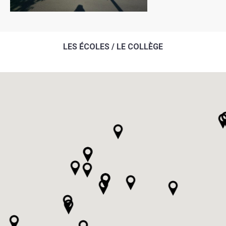
LES ÉCOLES / LE COLLÈGE