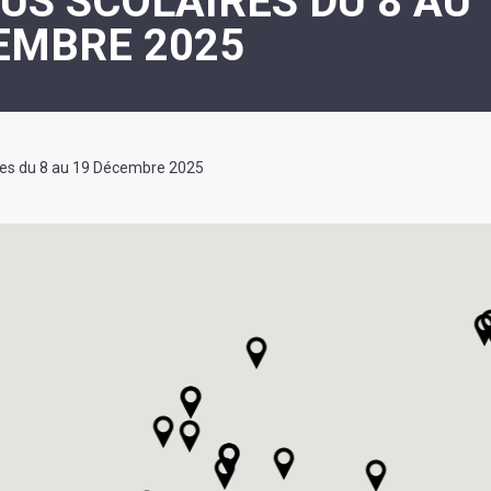
US SCOLAIRES DU 8 AU 
ASSOCIATION
/
EMBRE 2025
LA
RISQUES
COULÉE
MAJEURS
DOUCE
SANTÉ/COMMERCES/ARTISANS
res du 8 au 19 Décembre 2025