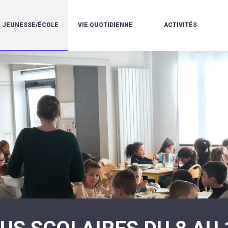
JEUNESSE/ÉCOLE
VIE QUOTIDIENNE
ACTIVITÉS
L'ACCUEIL
ESPACE
L
LA
DE
DE
V
MÉDIATHÈQUE
LOISIRS
VIE
V
L'ÉCOLE
SOCIALE
LE
V
COMMUNAUTAIRE
PÉRISCOLAIRE
QUELQUES
E
DE
/
RÈGLES
D
MUSIQUE
LES
DE
L
L'ÉCOLE
MERCREDIS
VIE
R
COMMUNAUTAIRE
RÉCRÉATIFS
DE
ENVIRONNEMENT
L
LE
DANSE
C
RESTAURANT
L'EAU
LA
P
SCOLAIRE
ET
PISCINE
C
LES
L'ASSAINISSEMENT
COMMUNAUTAIRE
C
ÉCOLES
T
LA
/
E
ASSOCIATIONS
RÉSIDENCE
LE
C
AUTONOMIE
COLLÈGE
L
ESPACE
LE
H
JEUNES
CCAS
F
11
LA
V
-
POLICE
À
18
MUNICIPALE
L
ANS
S
:
SÉCURITÉ