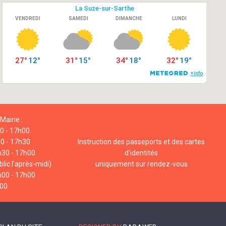
Mairie :
00 - 17h00
00 - 17h30
Instruction des passeports et des cartes
h30 - 17h00
d’identités
lic l'après-midi)
uniquement sur rendez-vous
h00 - 17h00
h00