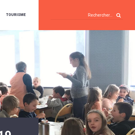
TOURISME
A
OIE
ERTE
ISITES
T
ÉCOUVERTES
ES
ANDONNÉES
E
AMPING
OUR
AMPING-
ARS
ENTES
T
ARAVANES
A
ALTE
LUVIALE
ENIR
A
UZE