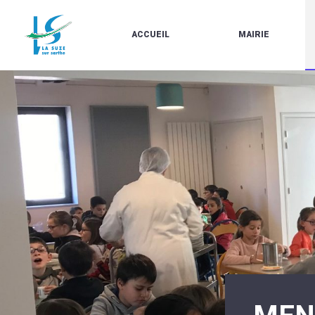
ACCUEIL
MAIRIE
LE
LES
MARCHÉ
ÉLUS
À
CONTACTS
PROPOS
/
DE
HORAIRES
LA
URBANISME/PLU
SUZE
EN
BULLETINS
LIGNE
EN
CARTES
LIGNE
D'IDENTITÉ-
PASSEPORTS
AGENDA
LE
CMJ
LA
SUZE
RÉUNIONS
AU
DU
DÉBUT
CONSEIL
DU
MUNICIPAL
20ÈME
ARRÊTÉS
SIÈCLE
ET
DÉCISIONS
DU
MAIRE