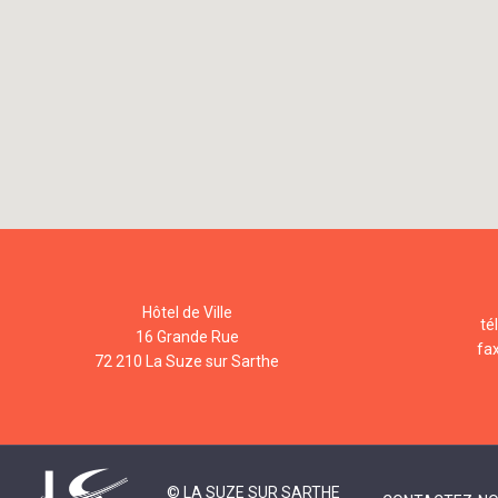
Hôtel de Ville
té
16 Grande Rue
fa
72 210 La Suze sur Sarthe
© LA SUZE SUR SARTHE