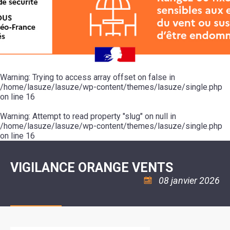
SCOLAIRE
20ÈME
RÉUNIONS
VOIE
DE
SIÈCLE
DU
LES
ENVIRONNEMENT
VERTE
MUSIQUE
CONSEIL
ÉCOLES
VISITES
L'ÉCOLE
MUNICIPAL
/
L'EAU
ET
COMMUNAUTAIRE
LE
ARRÊTÉS
ET
DÉCOUVERTES
DE
COLLÈGE
ET
L'ASSAINISSEMENT
DANSE
LES
DÉCISIONS
ESPACE
LA
LA
RANDONNÉES
DU
JEUNES
RÉSIDENCE
PISCINE
MAIRE
11
AUTONOMIE
LE
COMMUNAUTAIRE
-
LE
CAMPING
LE
Warning
18
: Trying to access array offset on false in
MOT
POUR
ASSOCIATIONS
CCAS
ANS
DE
/home/lasuze/lasuze/wp-content/themes/lasuze/single.php
CAMPING-
:
LA
LA
CARS
on line
16
ASSOCIATION
MINORITÉ
POLICE
TENTES
LA
MUNICIPALE
ET
COULÉE
Warning
CARAVANES
: Attempt to read property "slug" on null in
SÉCURITÉ
DOUCE
/
LA
/home/lasuze/lasuze/wp-content/themes/lasuze/single.php
RISQUES
HALTE
on line
16
MAJEURS
FLUVIALE
VENIR
SANTÉ/COMMERCES/ARTISANS
À
LA
VIGILANCE ORANGE VENTS
SUZE
08 janvier 2026