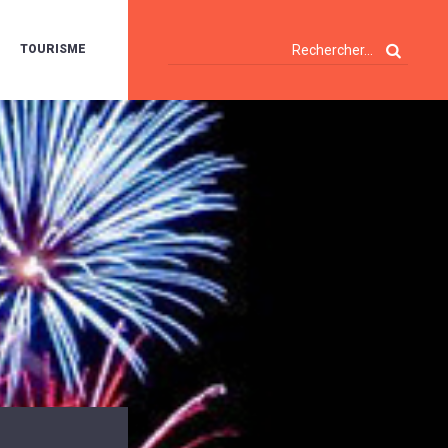
TOURISME
A
OIE
ERTE
ISITES
T
ÉCOUVERTES
ES
ANDONNÉES
E
AMPING
OUR
AMPING-
ARS
ENTES
T
ARAVANES
A
ALTE
LUVIALE
ENIR
A
UZE