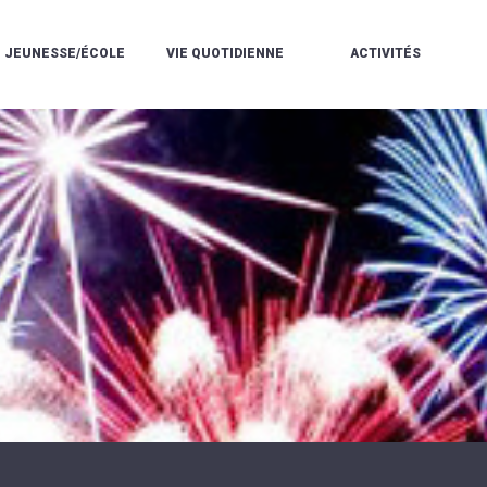
JEUNESSE/ÉCOLE
VIE QUOTIDIENNE
ACTIVITÉS
L'ACCUEIL
ESPACE
L
LA
DE
DE
V
MÉDIATHÈQUE
LOISIRS
VIE
V
L'ÉCOLE
SOCIALE
LE
V
COMMUNAUTAIRE
PÉRISCOLAIRE
QUELQUES
E
DE
/
RÈGLES
D
MUSIQUE
LES
DE
L
L'ÉCOLE
MERCREDIS
VIE
R
COMMUNAUTAIRE
RÉCRÉATIFS
DE
ENVIRONNEMENT
L
LE
DANSE
C
RESTAURANT
L'EAU
LA
P
SCOLAIRE
ET
PISCINE
C
LES
L'ASSAINISSEMENT
COMMUNAUTAIRE
C
ÉCOLES
T
LA
/
E
ASSOCIATIONS
RÉSIDENCE
LE
C
AUTONOMIE
COLLÈGE
L
ESPACE
LE
H
JEUNES
CCAS
F
11
LA
V
-
POLICE
À
18
MUNICIPALE
L
ANS
S
:
SÉCURITÉ