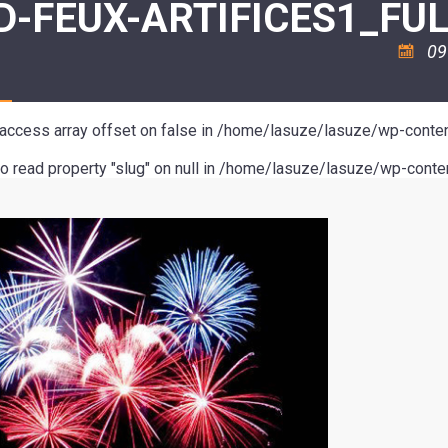
D-FEUX-ARTIFICES1_FU
ASSOCIATION
/
LA
RISQUES
COULÉE
MAJEURS
09
DOUCE
SANTÉ/COMMERCES/ARTISANS
o access array offset on false in
/home/lasuze/lasuze/wp-conten
to read property "slug" on null in
/home/lasuze/lasuze/wp-conten