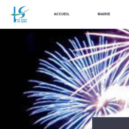
ACCUEIL
MAIRIE
LE
LES
MARCHÉ
ÉLUS
À
CONTACTS
PROPOS
/
DE
HORAIRES
LA
URBANISME/PLU
SUZE
EN
BULLETINS
LIGNE
EN
CARTES
LIGNE
D'IDENTITÉ-
PASSEPORTS
AGENDA
LE
CMJ
LA
SUZE
RÉUNIONS
AU
DU
DÉBUT
CONSEIL
DU
MUNICIPAL
20ÈME
ARRÊTÉS
SIÈCLE
ET
DÉCISIONS
DU
MAIRE