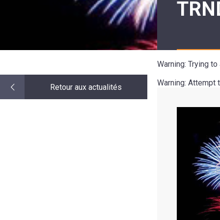
TRN
LE
MOT
DE
LA
MINORITÉ
Warning
: Trying t
Warning
: Attempt 
Retour aux actualités