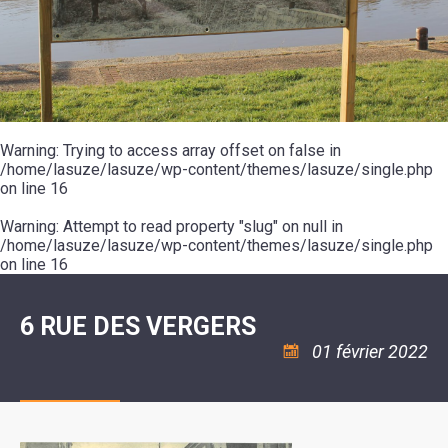
SCOLAIRE
20ÈME
RÉUNIONS
VOIE
DE
SIÈCLE
DU
LES
ENVIRONNEMENT
VERTE
MUSIQUE
CONSEIL
ÉCOLES
VISITES
L'ÉCOLE
MUNICIPAL
/
L'EAU
ET
COMMUNAUTAIRE
LE
ARRÊTÉS
ET
DÉCOUVERTES
DE
COLLÈGE
ET
L'ASSAINISSEMENT
DANSE
LES
DÉCISIONS
ESPACE
LA
LA
RANDONNÉES
DU
JEUNES
RÉSIDENCE
PISCINE
MAIRE
11
AUTONOMIE
LE
COMMUNAUTAIRE
-
LE
CAMPING
LE
Warning
18
: Trying to access array offset on false in
MOT
POUR
ASSOCIATIONS
CCAS
ANS
DE
/home/lasuze/lasuze/wp-content/themes/lasuze/single.php
CAMPING-
:
LA
LA
CARS
on line
16
ASSOCIATION
MINORITÉ
POLICE
TENTES
LA
MUNICIPALE
ET
COULÉE
Warning
CARAVANES
: Attempt to read property "slug" on null in
SÉCURITÉ
DOUCE
/
LA
/home/lasuze/lasuze/wp-content/themes/lasuze/single.php
RISQUES
HALTE
on line
16
MAJEURS
FLUVIALE
VENIR
SANTÉ/COMMERCES/ARTISANS
À
LA
6 RUE DES VERGERS
SUZE
01 février 2022