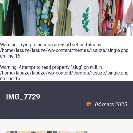
SCOLAIRE
20ÈME
RÉUNIONS
VOIE
DE
SIÈCLE
DU
LES
ENVIRONNEMENT
VERTE
MUSIQUE
CONSEIL
ÉCOLES
VISITES
L'ÉCOLE
MUNICIPAL
/
L'EAU
ET
COMMUNAUTAIRE
LE
ARRÊTÉS
ET
DÉCOUVERTES
DE
COLLÈGE
ET
L'ASSAINISSEMENT
DANSE
LES
DÉCISIONS
ESPACE
LA
LA
RANDONNÉES
DU
JEUNES
RÉSIDENCE
PISCINE
MAIRE
11
AUTONOMIE
LE
COMMUNAUTAIRE
-
LE
CAMPING
LE
Warning
18
: Trying to access array offset on false in
MOT
POUR
ASSOCIATIONS
CCAS
ANS
DE
/home/lasuze/lasuze/wp-content/themes/lasuze/single.php
CAMPING-
:
LA
LA
CARS
on line
16
ASSOCIATION
MINORITÉ
POLICE
TENTES
LA
MUNICIPALE
ET
COULÉE
Warning
CARAVANES
: Attempt to read property "slug" on null in
SÉCURITÉ
DOUCE
/
LA
/home/lasuze/lasuze/wp-content/themes/lasuze/single.php
RISQUES
HALTE
on line
16
MAJEURS
FLUVIALE
VENIR
SANTÉ/COMMERCES/ARTISANS
À
LA
IMG_7729
SUZE
04 mars 2025