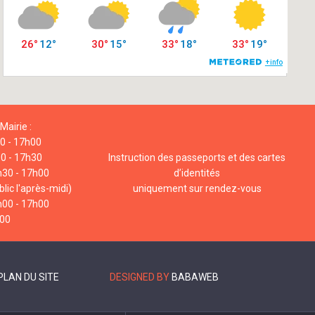
Mairie :
00 - 17h00
00 - 17h30
Instruction des passeports et des cartes
h30 - 17h00
d’identités
lic l'après-midi)
uniquement sur rendez-vous
h00 - 17h00
h00
PLAN DU SITE
DESIGNED BY
BABAWEB