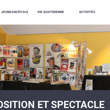
JEUNESSE/ÉCOLE
VIE QUOTIDIENNE
ACTIVITÉS
L'ACCUEIL
ESPACE
L
LA
DE
DE
V
MÉDIATHÈQUE
LOISIRS
VIE
V
L'ÉCOLE
SOCIALE
LE
V
COMMUNAUTAIRE
PÉRISCOLAIRE
QUELQUES
E
DE
/
RÈGLES
D
MUSIQUE
LES
DE
L
L'ÉCOLE
MERCREDIS
VIE
R
COMMUNAUTAIRE
RÉCRÉATIFS
DE
ENVIRONNEMENT
L
LE
DANSE
C
RESTAURANT
L'EAU
LA
P
SCOLAIRE
ET
PISCINE
C
LES
L'ASSAINISSEMENT
COMMUNAUTAIRE
C
ÉCOLES
T
LA
/
E
ASSOCIATIONS
RÉSIDENCE
LE
C
AUTONOMIE
COLLÈGE
L
ESPACE
LE
H
JEUNES
CCAS
F
11
LA
V
-
OSITION ET SPECTACLE
POLICE
À
18
MUNICIPALE
L
ANS
S
:
SÉCURITÉ