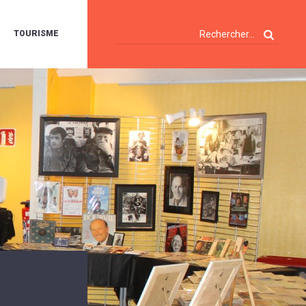
TOURISME
A
OIE
ERTE
ISITES
T
ÉCOUVERTES
ES
ANDONNÉES
E
AMPING
OUR
AMPING-
ARS
ENTES
T
ARAVANES
A
ALTE
LUVIALE
ENIR
A
UZE