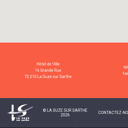
Hôtel de Ville
té
16 Grande Rue
fa
72 210 La Suze sur Sarthe
© LA SUZE SUR SARTHE
CONTACTEZ-N
2026