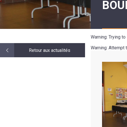
BOUR
LE
MOT
DE
LA
MINORITÉ
Warning
: Trying t
Warning
: Attempt 
Retour aux actualités