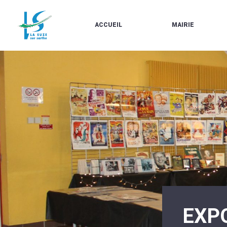
ACCUEIL
MAIRIE
LE
LES
MARCHÉ
ÉLUS
À
CONTACTS
PROPOS
/
DE
HORAIRES
LA
URBANISME/PLU
SUZE
EN
BULLETINS
LIGNE
EN
CARTES
LIGNE
D'IDENTITÉ-
PASSEPORTS
AGENDA
LE
CMJ
LA
SUZE
RÉUNIONS
AU
DU
DÉBUT
CONSEIL
DU
MUNICIPAL
20ÈME
ARRÊTÉS
SIÈCLE
ET
EXP
DÉCISIONS
DU
MAIRE