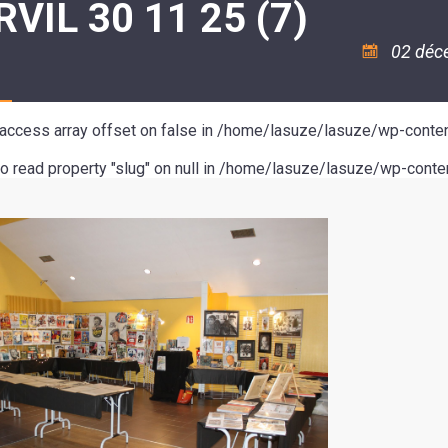
VIL 30 11 25 (7)
ASSOCIATION
/
LA
RISQUES
COULÉE
MAJEURS
02 déc
DOUCE
SANTÉ/COMMERCES/ARTISANS
o access array offset on false in
/home/lasuze/lasuze/wp-conten
to read property "slug" on null in
/home/lasuze/lasuze/wp-conten