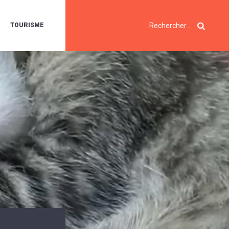
TOURISME
A
OIE
ERTE
ISITES
T
ÉCOUVERTES
ES
ANDONNÉES
E
AMPING
OUR
AMPING-
ARS
ENTES
T
ARAVANES
A
ALTE
LUVIALE
ENIR
A
UZE