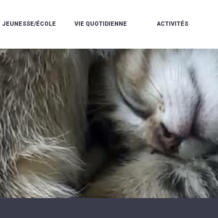
JEUNESSE/ÉCOLE
VIE QUOTIDIENNE
ACTIVITÉS
L'ACCUEIL
ESPACE
L
LA
DE
DE
V
MÉDIATHÈQUE
LOISIRS
VIE
V
L'ÉCOLE
SOCIALE
LE
V
COMMUNAUTAIRE
PÉRISCOLAIRE
QUELQUES
E
DE
/
RÈGLES
D
MUSIQUE
LES
DE
L
L'ÉCOLE
MERCREDIS
VIE
R
COMMUNAUTAIRE
RÉCRÉATIFS
DE
ENVIRONNEMENT
L
LE
DANSE
C
RESTAURANT
L'EAU
LA
P
SCOLAIRE
ET
PISCINE
C
LES
L'ASSAINISSEMENT
COMMUNAUTAIRE
C
ÉCOLES
T
LA
/
E
ASSOCIATIONS
RÉSIDENCE
LE
C
AUTONOMIE
COLLÈGE
L
ESPACE
LE
H
JEUNES
CCAS
F
11
LA
V
-
POLICE
À
18
MUNICIPALE
L
ANS
S
:
SÉCURITÉ