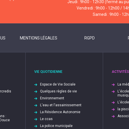
Jeudi : 9h00 - 12h30 (fermé au pub
Vendredi : 9h00 - 12h00 / 14
Samedi : 9h00 - 12
OUS
MENTIONS LÉGALES
RGPD
VIE QUOTIDIENNE
ACTIVITÉS
Espace de Vie Sociale
La méd
ercredis
Quelques règles de vie
L'écol
musiq
Environnement
L'écol
L'eau et l'assainissement
la pis
La Résidence Autonomie
ns :
Associ
Le ccas
 Douce
La police municipale