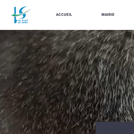
ACCUEIL
MAIRIE
LE
LES
MARCHÉ
ÉLUS
À
CONTACTS
PROPOS
/
DE
HORAIRES
LA
URBANISME/PLU
SUZE
EN
BULLETINS
LIGNE
EN
CARTES
LIGNE
D'IDENTITÉ-
PASSEPORTS
AGENDA
LE
CMJ
LA
SUZE
RÉUNIONS
AU
DU
DÉBUT
CONSEIL
DU
MUNICIPAL
20ÈME
ARRÊTÉS
SIÈCLE
ET
DÉCISIONS
DU
MAIRE