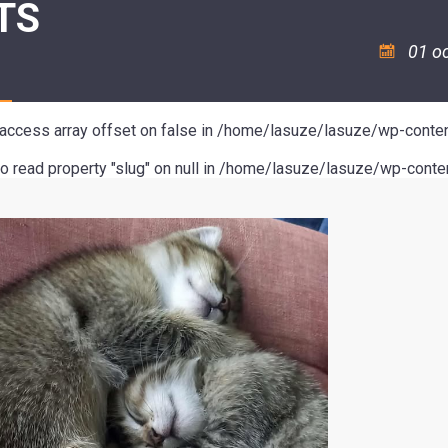
TS
ASSOCIATION
/
LA
RISQUES
COULÉE
MAJEURS
01 o
DOUCE
SANTÉ/COMMERCES/ARTISANS
o access array offset on false in
/home/lasuze/lasuze/wp-conten
to read property "slug" on null in
/home/lasuze/lasuze/wp-conten