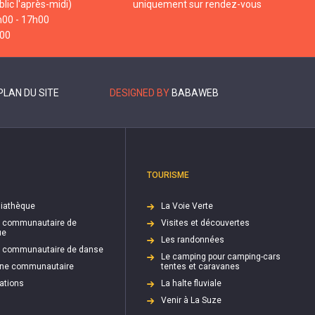
lic l'après-midi)
uniquement sur rendez-vous
h00 - 17h00
h00
PLAN DU SITE
DESIGNED BY
BABAWEB
TOURISME
iathèque
La Voie Verte
e communautaire de
Visites et découvertes
ue
Les randonnées
e communautaire de danse
Le camping pour camping-cars
cine communautaire
tentes et caravanes
ations
La halte fluviale
Venir à La Suze