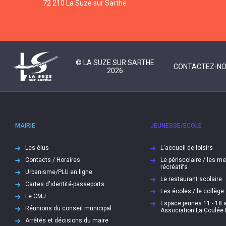
72 210 La Suze sur Sarthe
© LA SUZE SUR SARTHE
CONTACTEZ-N
2026
MAIRIE
JEUNESSE/ÉCOLE
Les élus
L'accueil de loisirs
Contacts / Horaires
Le périscolaire / les m
récréatifs
Urbanisme/PLU en ligne
Le restaurant scolaire
Cartes d'identité-passeports
Les écoles / le collège
Le CMJ
Espace jeunes 11 - 18 a
Réunions du conseil municipal
Association La Coulée
Arrêtés et décisions du maire