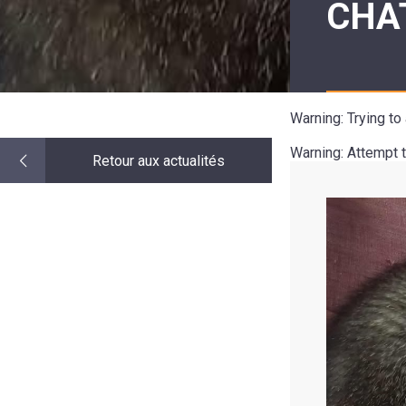
CHA
LE
MOT
DE
LA
MINORITÉ
Warning
: Trying t
Warning
: Attempt 
Retour aux actualités