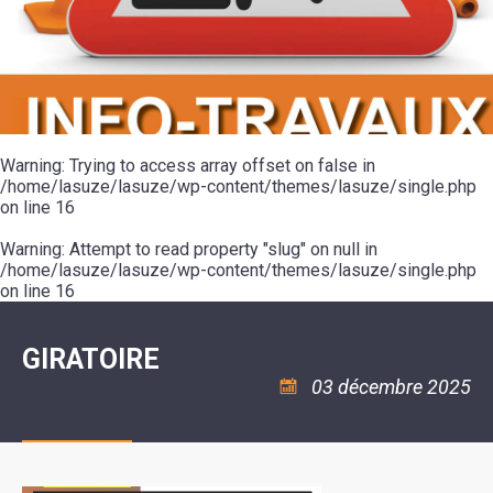
SCOLAIRE
20ÈME
RÉUNIONS
VOIE
DE
SIÈCLE
DU
LES
ENVIRONNEMENT
VERTE
MUSIQUE
CONSEIL
ÉCOLES
VISITES
L'ÉCOLE
MUNICIPAL
/
L'EAU
ET
COMMUNAUTAIRE
LE
ARRÊTÉS
ET
DÉCOUVERTES
DE
COLLÈGE
ET
L'ASSAINISSEMENT
DANSE
LES
DÉCISIONS
ESPACE
LA
LA
RANDONNÉES
DU
JEUNES
RÉSIDENCE
PISCINE
MAIRE
11
AUTONOMIE
LE
COMMUNAUTAIRE
-
LE
CAMPING
LE
Warning
18
: Trying to access array offset on false in
MOT
POUR
ASSOCIATIONS
CCAS
ANS
DE
/home/lasuze/lasuze/wp-content/themes/lasuze/single.php
CAMPING-
:
LA
LA
CARS
on line
16
ASSOCIATION
MINORITÉ
POLICE
TENTES
LA
MUNICIPALE
ET
COULÉE
Warning
CARAVANES
: Attempt to read property "slug" on null in
SÉCURITÉ
DOUCE
/
LA
/home/lasuze/lasuze/wp-content/themes/lasuze/single.php
RISQUES
HALTE
on line
16
MAJEURS
FLUVIALE
VENIR
SANTÉ/COMMERCES/ARTISANS
À
LA
GIRATOIRE
SUZE
03 décembre 2025