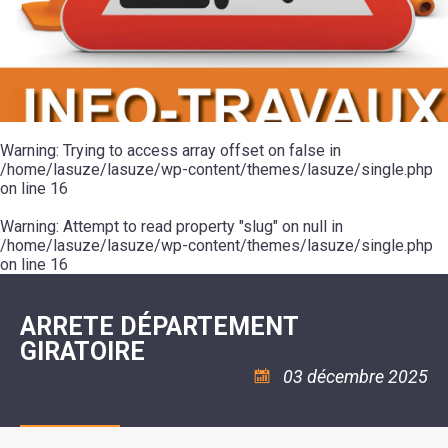
SCOLAIRE
20ÈME
RÉUNIONS
VOIE
DE
SIÈCLE
DU
LES
ENVIRONNEMENT
VERTE
MUSIQUE
CONSEIL
ÉCOLES
VISITES
L'ÉCOLE
MUNICIPAL
/
L'EAU
ET
COMMUNAUTAIRE
LE
ARRÊTÉS
ET
DÉCOUVERTES
DE
COLLÈGE
ET
L'ASSAINISSEMENT
DANSE
LES
DÉCISIONS
ESPACE
LA
LA
RANDONNÉES
DU
JEUNES
RÉSIDENCE
PISCINE
MAIRE
11
AUTONOMIE
LE
COMMUNAUTAIRE
-
LE
CAMPING
LE
Warning
18
: Trying to access array offset on false in
MOT
POUR
ASSOCIATIONS
CCAS
ANS
DE
/home/lasuze/lasuze/wp-content/themes/lasuze/single.php
CAMPING-
:
LA
LA
CARS
on line
16
ASSOCIATION
MINORITÉ
POLICE
TENTES
LA
MUNICIPALE
ET
COULÉE
Warning
CARAVANES
: Attempt to read property "slug" on null in
SÉCURITÉ
DOUCE
/
LA
/home/lasuze/lasuze/wp-content/themes/lasuze/single.php
RISQUES
HALTE
on line
16
MAJEURS
FLUVIALE
VENIR
SANTÉ/COMMERCES/ARTISANS
À
LA
ARRETE DÉPARTEMENT
SUZE
GIRATOIRE
03 décembre 2025