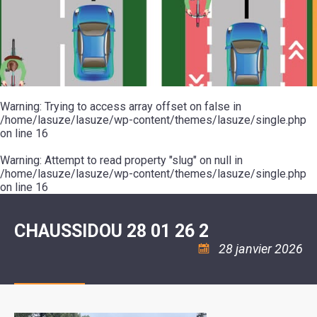
SCOLAIRE
20ÈME
RÉUNIONS
VOIE
DE
SIÈCLE
DU
LES
ENVIRONNEMENT
VERTE
MUSIQUE
CONSEIL
ÉCOLES
VISITES
L'ÉCOLE
MUNICIPAL
/
L'EAU
ET
COMMUNAUTAIRE
LE
ARRÊTÉS
ET
DÉCOUVERTES
DE
COLLÈGE
ET
L'ASSAINISSEMENT
DANSE
LES
DÉCISIONS
ESPACE
LA
LA
RANDONNÉES
DU
JEUNES
RÉSIDENCE
PISCINE
MAIRE
11
AUTONOMIE
LE
COMMUNAUTAIRE
-
LE
CAMPING
LE
Warning
18
: Trying to access array offset on false in
MOT
POUR
ASSOCIATIONS
CCAS
ANS
DE
/home/lasuze/lasuze/wp-content/themes/lasuze/single.php
CAMPING-
:
LA
LA
CARS
on line
16
ASSOCIATION
MINORITÉ
POLICE
TENTES
LA
MUNICIPALE
ET
COULÉE
Warning
CARAVANES
: Attempt to read property "slug" on null in
SÉCURITÉ
DOUCE
/
LA
/home/lasuze/lasuze/wp-content/themes/lasuze/single.php
RISQUES
HALTE
on line
16
MAJEURS
FLUVIALE
VENIR
SANTÉ/COMMERCES/ARTISANS
À
LA
CHAUSSIDOU 28 01 26 2
SUZE
28 janvier 2026